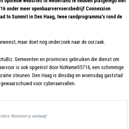
t opnieuw websites in Nederland te hebben platgelegd met
16 onder meer openbaarvervoersbedrijf Connexxion
Road to Summit in Den Haag, twee randprogramma's rond de
geweest, maar doet nog onderzoek naar de oorzaak.
tuBiz. Gemeenten en provincies gebruiken die dienst om
d daarvoor is ook opgeëist door NoName05716, een schimmige
Oekraïne steunen. Den Haag is dinsdag en woensdag gaststad
al gewaarschuwd voor cyberaanvallen.
e inbox. Abonneer je vandaag!