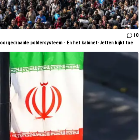
10
orgedraaide poldersysteem - En het kabinet-Jetten kijkt toe