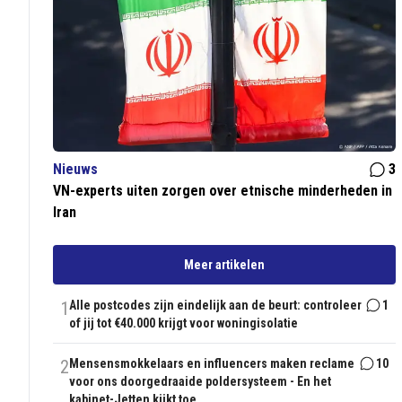
Nieuws
3
VN-experts uiten zorgen over etnische minderheden in
Iran
Meer artikelen
1
Alle postcodes zijn eindelijk aan de beurt: controleer
1
of jij tot €40.000 krijgt voor woningisolatie
2
Mensensmokkelaars en influencers maken reclame
10
voor ons doorgedraaide poldersysteem - En het
kabinet-Jetten kijkt toe