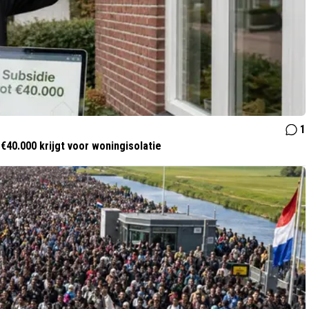
1
t €40.000 krijgt voor woningisolatie