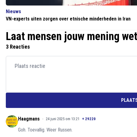
Nieuws
VN-experts uiten zorgen over etnische minderheden in Iran
Laat mensen jouw mening we
3 Reacties
PLAATS
Haagmans
24 juni 2025 om 13:21
+
29220
Goh. Toevallig. Weer Russen.