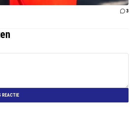
3
ten
 REACTIE