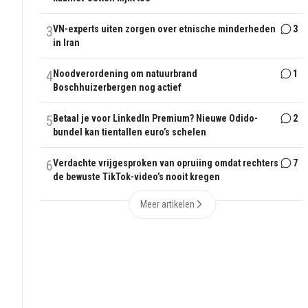
3
VN-experts uiten zorgen over etnische minderheden
3
in Iran
4
Noodverordening om natuurbrand
1
Boschhuizerbergen nog actief
5
Betaal je voor LinkedIn Premium? Nieuwe Odido-
2
bundel kan tientallen euro’s schelen
6
Verdachte vrijgesproken van opruiing omdat rechters
7
de bewuste TikTok-video’s nooit kregen
Meer artikelen