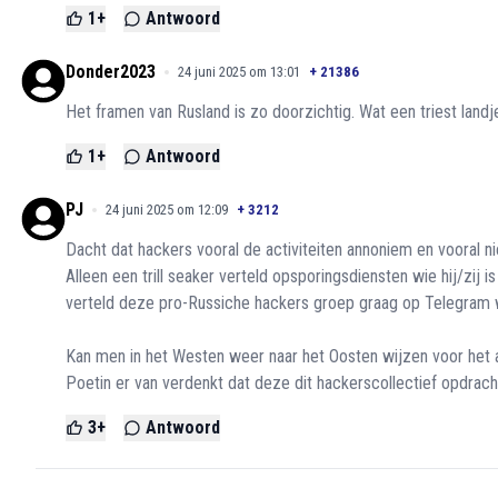
1
+
Antwoord
Donder2023
24 juni 2025 om 13:01
+
21386
Het framen van Rusland is zo doorzichtig. Wat een triest land
1
+
Antwoord
PJ
24 juni 2025 om 12:09
+
3212
Dacht dat hackers vooral de activiteiten annoniem en vooral 
Alleen een trill seaker verteld opsporingsdiensten wie hij/zij
verteld deze pro-Russiche hackers groep graag op Telegram wi
Kan men in het Westen weer naar het Oosten wijzen voor het 
Poetin er van verdenkt dat deze dit hackerscollectief opdrach
3
+
Antwoord