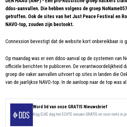
DEN HAAG (ANP) - Een pro-Russische groep hackers claim
ddos-aanvallen. Die hebben volgens de groep NoName057
getroffen. Ook de sites van het Just Peace Festival en 
NAVO-top, zouden zijn bestookt.
Connexxion bevestigt dat de website kort onbereikbaar is 
Op maandag was er een ddos-aanval op de systemen van No
officiële berichten te publiceren. De verantwoordelijkhei
groep die vaker aanvallen uitvoert op sites in landen die 
van de jaarlijkse NAVO-top. In de aanloop naar de top was 
Word lid van onze GRATIS Nieuwsbrief
Krijg ELKE dag het ECHTE nieuws GRATIS en voor niets in j