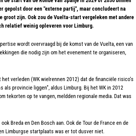
n de start van de Ronde van Spanje in 2029 of 2030 binnen
er gepolst door een "externe partij", maar concludeert na
te groot zijn. Ook zou de Vuelta-start vergeleken met andere
 relatief weinig opleveren voor Limburg.
pertise wordt overvraagd bij de komst van de Vuelta, een van
dekkingen die nodig zijn om het evenement te organiseren,
 het verleden (WK wielrennen 2012) dat de financiële risico's
ns als provincie liggen", aldus Limburg. Bij het WK in 2012
a om tekorten op te vangen, meldden regionale media. Dat was
es ook Breda en Den Bosch aan. Ook de Tour de France en de
en Limburgse startplaats was er tot dusver niet.