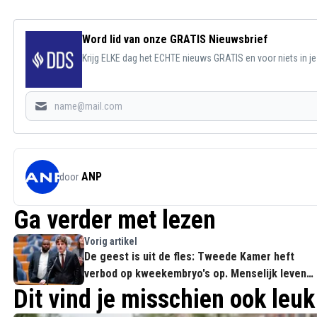
Word lid van onze GRATIS Nieuwsbrief
Krijg ELKE dag het ECHTE nieuws GRATIS en voor niets in j
ANP
door
Ga verder met lezen
Vorig artikel
De geest is uit de fles: Tweede Kamer heft
verbod op kweekembryo's op. Menselijk leven
wordt 'lab-materiaal'
Dit vind je misschien ook leuk