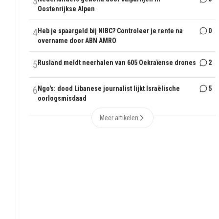
3
Oostenrijkse Alpen
4
Heb je spaargeld bij NIBC? Controleer je rente na
0
overname door ABN AMRO
5
Rusland meldt neerhalen van 605 Oekraïense drones
2
6
Ngo's: dood Libanese journalist lijkt Israëlische
5
oorlogsmisdaad
Meer artikelen