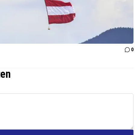
0
ten