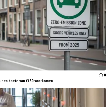
0
an een boete van €130 voorkomen