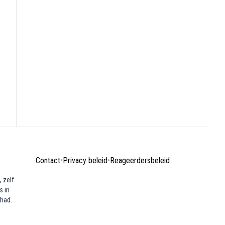
Contact
•
Privacy beleid
•
Reageerdersbeleid
 zelf
s in
ehad.