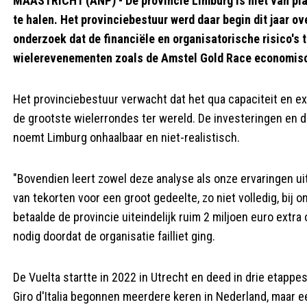
MAASTRICHT (ANP) - De provincie Limburg is niet van pla
te halen. Het provinciebestuur werd daar begin dit jaar ov
onderzoek dat de financiële en organisatorische risico's 
wielerevenementen zoals de Amstel Gold Race economisch
Het provinciebestuur verwacht dat het qua capaciteit en ex
de grootste wielerrondes ter wereld. De investeringen en 
noemt Limburg onhaalbaar en niet-realistisch.
"Bovendien leert zowel deze analyse als onze ervaringen uit
van tekorten voor een groot gedeelte, zo niet volledig, bij o
betaalde de provincie uiteindelijk ruim 2 miljoen euro extr
nodig doordat de organisatie failliet ging.
De Vuelta startte in 2022 in Utrecht en deed in drie etapp
Giro d'Italia begonnen meerdere keren in Nederland, maar e