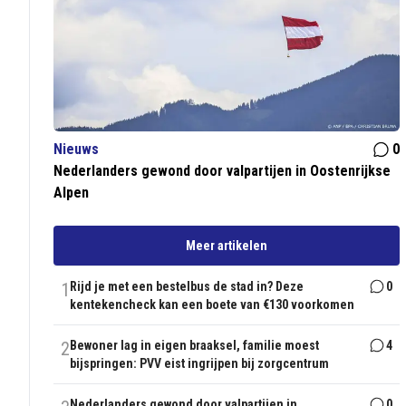
Nieuws
0
Nederlanders gewond door valpartijen in Oostenrijkse
Alpen
Meer artikelen
1
Rijd je met een bestelbus de stad in? Deze
0
kentekencheck kan een boete van €130 voorkomen
2
Bewoner lag in eigen braaksel, familie moest
4
bijspringen: PVV eist ingrijpen bij zorgcentrum
Nederlanders gewond door valpartijen in
0