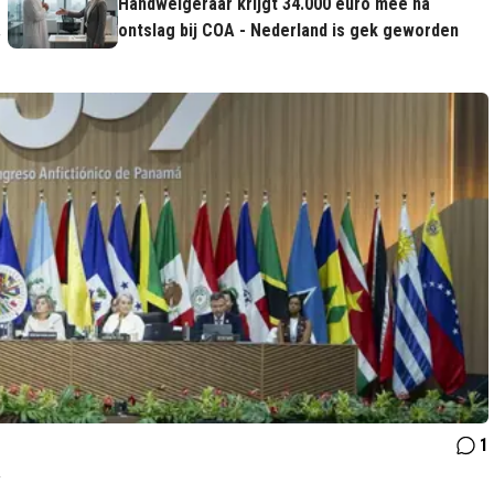
Handweigeraar krijgt 34.000 euro mee na
r
ontslag bij COA - Nederland is gek geworden
1
a