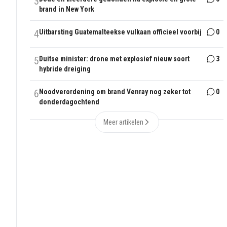
3
brand in New York
4
Uitbarsting Guatemalteekse vulkaan officieel voorbij
0
5
Duitse minister: drone met explosief nieuw soort
3
hybride dreiging
6
Noodverordening om brand Venray nog zeker tot
0
donderdagochtend
Meer artikelen