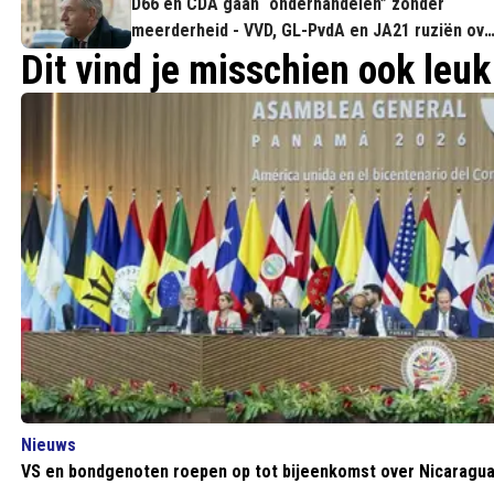
D66 en CDA gaan “onderhandelen” zonder
meerderheid - VVD, GL-PvdA en JA21 ruziën ove
stoelen
Dit vind je misschien ook leuk
Nieuws
VS en bondgenoten roepen op tot bijeenkomst over Nicaragu