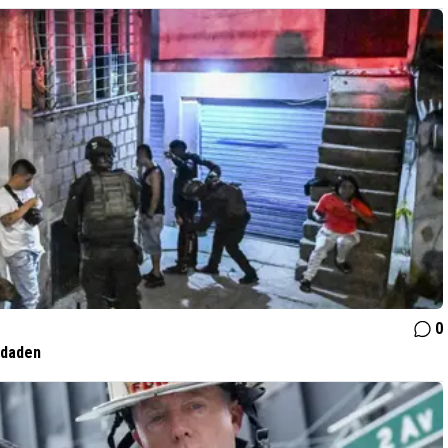
0
 daden