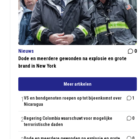
Nieuws
0
Dode en meerdere gewonden na explosie en grote
brand in New York
Meer artikelen
1
VS en bondgenoten roepen op tot bijeenkomst over
1
Nicaragua
2
Regering Colombia waarschuwt voor mogelijke
0
terroristische daden
Dode en meerdere gewonden na explosie en grote
0