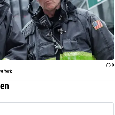
0
ew York
ten