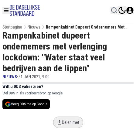
Startpagina
Nieuws
Rampenkabinet Dupeert Ondernemers Met
Rampenkabinet dupeert
Verlenging Lockdown: "Water Staat Veel
Bedrijven Aan De Lippen"
ondernemers met verlenging
lockdown: "Water staat veel
bedrijven aan de lippen"
NIEUWS
•
31 JAN 2021, 9:00
Wilt u DDS vaker zien?
Stel DDS in als voorkeursbron op Google.
Voeg DDS toe op Google
Delen met