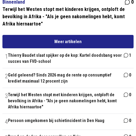
Binnenland
0
Terwijl het Westen stopt met kinderen krijgen, ontploft de
bevolking in Afrika - "Als je geen nakomelingen hebt, komt
Afrika hiernaartoe"
Meer artikelen
1
Thierry Baudet slaat spijker op de kop: Kartel doodsbang voor
1
succes van FVD-school
2
Geld geleend? Sinds 2026 mag de rente op consumptief
0
krediet maximaal 12 procent zijn
3
Terwijl het Westen stopt met kinderen krijgen, ontploft de
0
bevolking in Afrika - "Als je geen nakomelingen hebt, komt
Afrika hiernaartoe"
4
Persoon omgekomen bij schietincident in Den Haag
0