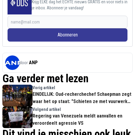
Krijg ELKE dag het ECHTE nieuws GRATIS en voor niets in
je inbox. Abonneer je vandaag!
Abonneren
ANP
door
Ga verder met lezen
Vorig artikel
EINDELIJK: Oud-recherchechef Schaepman zegt
waar het op staat: "Schieten ze met vuurwerk?
Dan schieten we terug!"
Volgend artikel
Regering van Venezuela meldt aanvallen en
veroordeelt agressie VS
Dit vind je misschien ook leuk