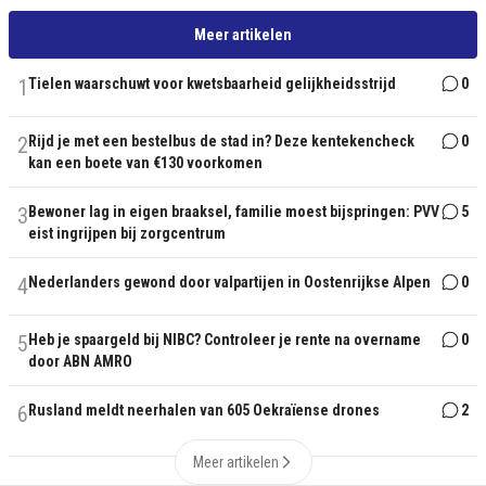
Meer artikelen
1
Tielen waarschuwt voor kwetsbaarheid gelijkheidsstrijd
0
2
Rijd je met een bestelbus de stad in? Deze kentekencheck
0
kan een boete van €130 voorkomen
3
Bewoner lag in eigen braaksel, familie moest bijspringen: PVV
5
eist ingrijpen bij zorgcentrum
4
Nederlanders gewond door valpartijen in Oostenrijkse Alpen
0
5
Heb je spaargeld bij NIBC? Controleer je rente na overname
0
door ABN AMRO
6
Rusland meldt neerhalen van 605 Oekraïense drones
2
Meer artikelen