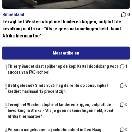
Binnenland
0
Terwijl het Westen stopt met kinderen krijgen, ontploft de
bevolking in Afrika - "Als je geen nakomelingen hebt, komt
Afrika hiernaartoe"
Meer artikelen
1
Thierry Baudet slaat spijker op de kop: Kartel doodsbang voor
1
succes van FVD-school
2
Geld geleend? Sinds 2026 mag de rente op consumptief
0
krediet maximaal 12 procent zijn
3
Terwijl het Westen stopt met kinderen krijgen, ontploft de
0
bevolking in Afrika - "Als je geen nakomelingen hebt, komt
Afrika hiernaartoe"
4
Persoon omgekomen bij schietincident in Den Haag
0