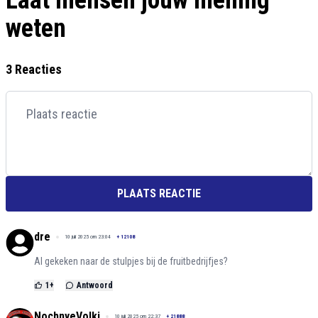
Laat mensen jouw mening
weten
3 Reacties
PLAATS REACTIE
dre
10 juli 2025 om 23:04
+
12108
Al gekeken naar de stulpjes bij de fruitbedrijfjes?
1
+
Antwoord
NochnyeVolki
10 juli 2025 om 22:37
+
21888