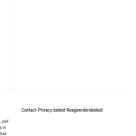
Contact
•
Privacy beleid
•
Reageerdersbeleid
 zelf
s in
ehad.