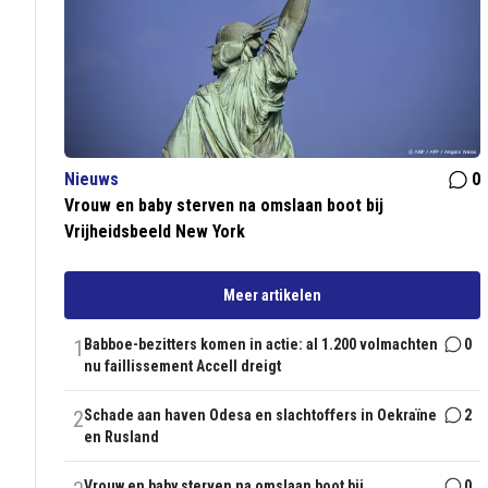
Nieuws
0
Vrouw en baby sterven na omslaan boot bij
Vrijheidsbeeld New York
Meer artikelen
1
Babboe-bezitters komen in actie: al 1.200 volmachten
0
nu faillissement Accell dreigt
2
Schade aan haven Odesa en slachtoffers in Oekraïne
2
en Rusland
Vrouw en baby sterven na omslaan boot bij
0