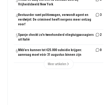
3
Vrijheidsbeeld New York
4
Bestuurder ramt politiewagen, verwondt agent en
3
verdwijnt: De crimineel heeft nergens meer ontzag
voor!
5
Spanje checkt zo'n tweehonderd vliegtuigpassagiers
2
uit Italië
6
Mkb’ers kunnen tot €25.000 subsidie krijgen:
0
aanvraag moet vóór 31 augustus binnen zijn
Meer artikelen