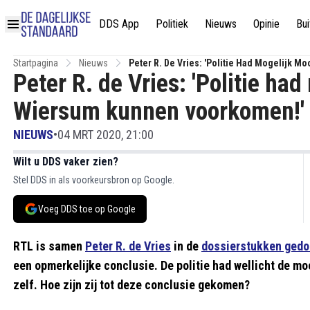
DDS App
Politiek
Nieuws
Opinie
Bui
Startpagina
Nieuws
Peter R. De Vries: 'Politie Ha
Peter R. de Vries: 'Politie ha
Wiersum kunnen voorkomen!'
NIEUWS
•
04 MRT 2020, 21:00
Wilt u DDS vaker zien?
Stel DDS in als voorkeursbron op Google.
Voeg DDS toe op Google
RTL is samen
Peter R. de Vries
in de
dossierstukken ged
een opmerkelijke conclusie. De politie had wellicht de 
zelf. Hoe zijn zij tot deze conclusie gekomen?