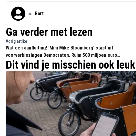
Bart
door
Ga verder met lezen
Vorig artikel
Wat een aanfluiting! 'Mini Mike Bloomberg' stapt uit
voorverkiezingen Democraten. Ruim 500 miljoen euro
Dit vind je misschien ook leuk
geïnvesteerd, en kon nog steeds geen stemmen trekken