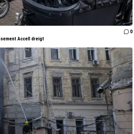
0
issement Accell dreigt