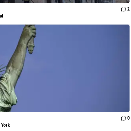
2
nd
0
 York