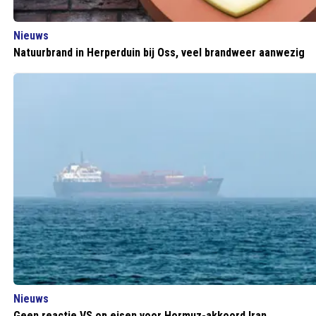
Nieuws
Natuurbrand in Herperduin bij Oss, veel brandweer aanwezig
Nieuws
Geen reactie VS op eisen voor Hormuz-akkoord Iran