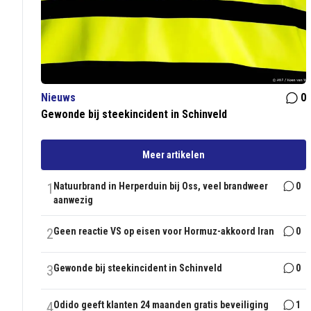
Nieuws
0
Gewonde bij steekincident in Schinveld
Meer artikelen
1
Natuurbrand in Herperduin bij Oss, veel brandweer
0
aanwezig
2
Geen reactie VS op eisen voor Hormuz-akkoord Iran
0
3
Gewonde bij steekincident in Schinveld
0
4
Odido geeft klanten 24 maanden gratis beveiliging
1