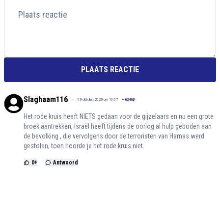
PLAATS REACTIE
Slaghaam116
09 oktober 2025 om 10:07
+
62463
Het rode kruis heeft NIETS gedaan voor de gijzelaars en nu een grote
broek aantrekken, Israël heeft tijdens de oorlog al hulp geboden aan
de bevolking , die vervolgens door de terroristen van Hamas werd
gestolen, toen hoorde je het rode kruis niet.
0
+
Antwoord