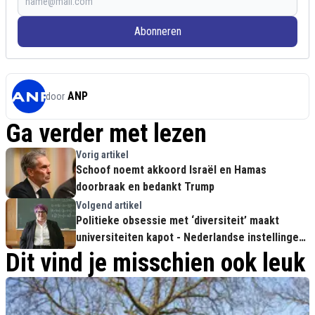
Abonneren
ANP
door
Ga verder met lezen
Vorig artikel
Schoof noemt akkoord Israël en Hamas
doorbraak en bedankt Trump
Volgend artikel
Politieke obsessie met ‘diversiteit’ maakt
universiteiten kapot - Nederlandse instellingen
zakken verder weg
Dit vind je misschien ook leuk