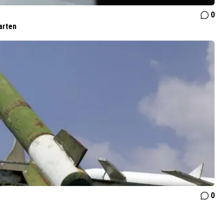
0
arten
0