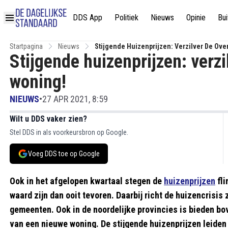
DDS App
Politiek
Nieuws
Opinie
Bui
Startpagina
Nieuws
Stijgende Huizenprijzen: Verzilver De Ov
Stijgende huizenprijzen: verzi
woning!
NIEUWS
•
27 APR 2021, 8:59
Wilt u DDS vaker zien?
Stel DDS in als voorkeursbron op Google.
Voeg DDS toe op Google
Ook in het afgelopen kwartaal stegen de
huizenprijzen
fli
waard zijn dan ooit tevoren. Daarbij richt de huizencrisis
gemeenten. Ook in de noordelijke provincies is bieden bo
van een nieuwe woning. De stijgende huizenprijzen leiden