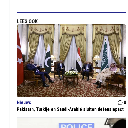
LEES OOK
Nieuws
0
Pakistan, Turkije en Saudi-Arabië sluiten defensiepact