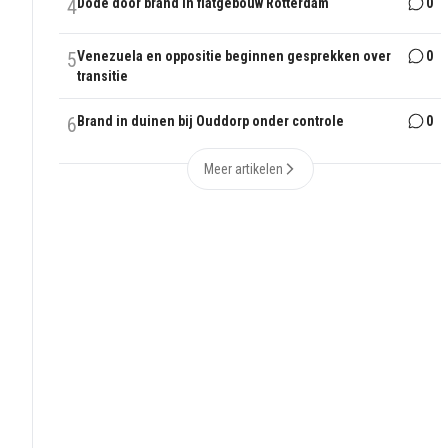
4
Dode door brand in flatgebouw Rotterdam
0
5
Venezuela en oppositie beginnen gesprekken over
0
transitie
6
Brand in duinen bij Ouddorp onder controle
0
Meer artikelen