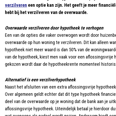
verzilveren
een optie kan zijn. Het geeft je meer financiële
hebt bij het verzilveren van de overwaarde.
Overwaarde verzilveren door hypotheek te verhogen
Een van de opties die vaker overwogen wordt door huizenbe
overwaarde op hun woning te verzilveren. Dit kan alleen w
hypotheek niet meer waard is dan 50% van de woningwaarde
van de hypotheek, kiest men vaak voor een aflossingsvrije h
gekozen wordt daar de hypotheekrente momenteel historisc
Alternatief is een verzilverhypotheek
Naast het afsluiten van een extra aflossingsvrije hypothee
Over algemeen geldt echter dat dit type hypotheek financieel
deel van de overwaarde op je woning dat de bank aan je uit
aflossingsvrije hypotheek. Uiteindelijk betaal je hierdoor d
wat eveneens als nadeel wordt gezien. Andersom biedt een 