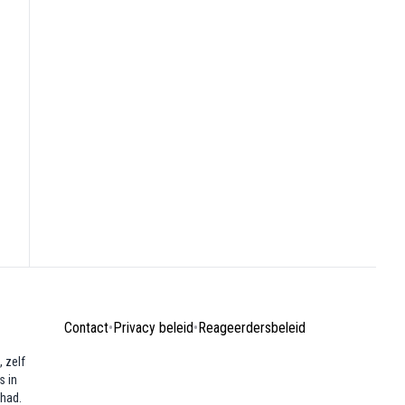
Contact
•
Privacy beleid
•
Reageerdersbeleid
 zelf
s in
ehad.