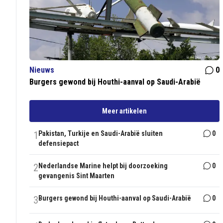
Nieuws
0
Burgers gewond bij Houthi-aanval op Saudi-Arabië
Meer artikelen
1
Pakistan, Turkije en Saudi-Arabië sluiten
0
defensiepact
2
Nederlandse Marine helpt bij doorzoeking
0
gevangenis Sint Maarten
3
Burgers gewond bij Houthi-aanval op Saudi-Arabië
0