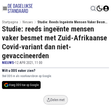
Startpagina
Nieuws
Studie: Reeds Ingeënte Mensen Vaker Besmet
Studie: reeds ingeënte mensen
Met Zuid-Afrikaanse Covid-Variant Dan Niet-
Gevaccineerden
vaker besmet met Zuid-Afrikaanse
Covid-variant dan niet-
gevaccineerden
NIEUWS
•
12 APR 2021, 11:00
Wilt u DDS vaker zien?
Stel DDS in als voorkeursbron op Google.
Voeg DDS toe op Google
Delen met