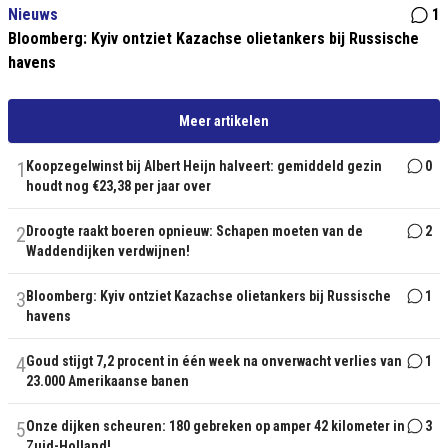
Nieuws
1
Bloomberg: Kyiv ontziet Kazachse olietankers bij Russische
havens
Meer artikelen
1
Koopzegelwinst bij Albert Heijn halveert: gemiddeld gezin
0
houdt nog €23,38 per jaar over
2
Droogte raakt boeren opnieuw: Schapen moeten van de
2
Waddendijken verdwijnen!
3
Bloomberg: Kyiv ontziet Kazachse olietankers bij Russische
1
havens
4
Goud stijgt 7,2 procent in één week na onverwacht verlies van
1
23.000 Amerikaanse banen
5
Onze dijken scheuren: 180 gebreken op amper 42 kilometer in
3
Zuid-Holland!