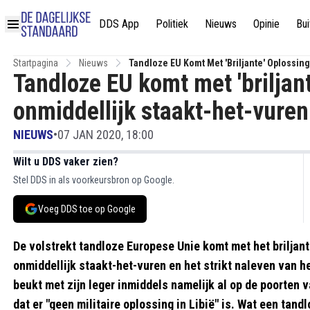
DDS App
Politiek
Nieuws
Opinie
Bui
Startpagina
Nieuws
Tandloze EU Komt Met 'briljante' Oplossin
Tandloze EU komt met 'briljant
Naleven
onmiddellijk staakt-het-vur
NIEUWS
•
07 JAN 2020, 18:00
Wilt u DDS vaker zien?
Stel DDS in als voorkeursbron op Google.
Voeg DDS toe op Google
De volstrekt tandloze Europese Unie komt met het briljan
onmiddellijk staakt-het-vuren en het strikt naleven van
beukt met zijn leger inmiddels namelijk al op de poorten v
dat er "geen militaire oplossing in Libië" is. Wat een tandl