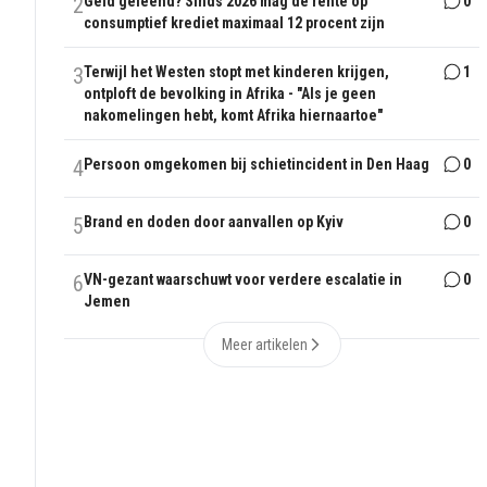
2
Geld geleend? Sinds 2026 mag de rente op
0
consumptief krediet maximaal 12 procent zijn
3
Terwijl het Westen stopt met kinderen krijgen,
1
ontploft de bevolking in Afrika - "Als je geen
nakomelingen hebt, komt Afrika hiernaartoe"
4
Persoon omgekomen bij schietincident in Den Haag
0
5
Brand en doden door aanvallen op Kyiv
0
6
VN-gezant waarschuwt voor verdere escalatie in
0
Jemen
Meer artikelen