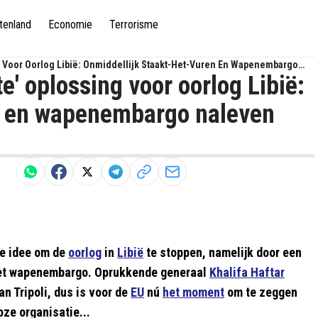
tenland
Economie
Terrorisme
g Voor Oorlog Libië: Onmiddellijk Staakt-Het-Vuren En Wapenembargo
e' oplossing voor oorlog Libië:
en en wapenembargo naleven
te idee om de
oorlog
in
Libië
te stoppen, namelijk door een
 het wapenembargo. Oprukkende generaal
Khalifa Haftar
an Tripoli, dus is voor de
EU
nú
het moment
om te zeggen
oze organisatie...