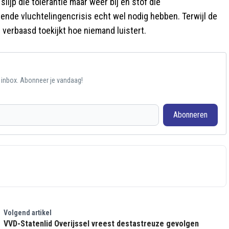
lijp die tolerantie maar weer bij en stof die
gende vluchtelingencrisis echt wel nodig hebben. Terwijl de
 verbaasd toekijkt hoe niemand luistert.
e inbox. Abonneer je vandaag!
Abonneren
Volgend artikel
VVD-Statenlid Overijssel vreest destastreuze gevolgen