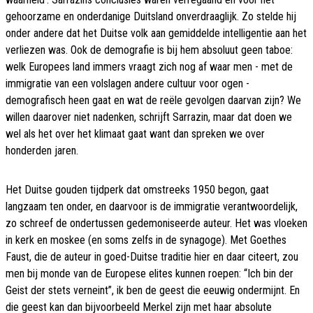
gehoorzame en onderdanige Duitsland onverdraaglijk. Zo stelde hij
onder andere dat het Duitse volk aan gemiddelde intelligentie aan het
verliezen was. Ook de demografie is bij hem absoluut geen taboe:
welk Europees land immers vraagt zich nog af waar men - met de
immigratie van een volslagen andere cultuur voor ogen -
demografisch heen gaat en wat de reële gevolgen daarvan zijn? We
willen daarover niet nadenken, schrijft Sarrazin, maar dat doen we
wel als het over het klimaat gaat want dan spreken we over
honderden jaren.
Het Duitse gouden tijdperk dat omstreeks 1950 begon, gaat
langzaam ten onder, en daarvoor is de immigratie verantwoordelijk,
zo schreef de ondertussen gedemoniseerde auteur. Het was vloeken
in kerk en moskee (en soms zelfs in de synagoge). Met Goethes
Faust, die de auteur in goed-Duitse traditie hier en daar citeert, zou
men bij monde van de Europese elites kunnen roepen: “Ich bin der
Geist der stets verneint”, ik ben de geest die eeuwig ondermijnt. En
die geest kan dan bijvoorbeeld Merkel zijn met haar absolute