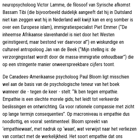
neuropsycholoog Victor Lamme, de filosoof van Syrische afkomst
Bassam Tibi (die bijvoorbeeld duidelijk aangeeft dat hij in Duitsland
niet kan zeggen wat hij in Nederland wél kwijt kan en erg somber is
over een Europese islam), immigratiespecialist Piet Emmer (“De
inheemse Afrikaanse slavenhandel is niet door het Westen
geïnstigeerd, maar bestond ver daarvoor al”) en wiskundige en
cultureel antropoloog Jan van de Beek (“Mijn stelling is: de
verzorgingsstaat wordt door de massa-immigratie onhoudbaar”) die
op een stringente manier onweerspreekbare cijfers toont.
De Canadees-Amerikaanse psycholoog Paul Bloom ligt misschien
wel aan de basis van de psychologische teneur van het boek
wanneer die - tegen de keer - stelt: “Ik ben tegen empathie.
Empathie is een slechte morele gids; het leidt tot verkeerde
beslissingen en ontwrichting. Ga voor rationele compassie met zicht
op lange termijn consequenties”. Op macroniveau is empathie dus
noodlottig, en vooral: sentimenteel. Bloom spreekt van
‘empathiewaan’, met nadruk op ‘waan’, wat verwijst naar het verliezen
van contact met de werkelijkheid. Het soort empathie dat ons