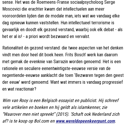
sense. Het was de Roemeens-Franse sociaalpsycholoog Serge
Moscovici die erachter kwam dat intellectuelen aan meer
vooroordelen lijden dan de modale man, iets wat we vandaag elke
dag opnieuw kunnen vaststellen. Hun intellectueel terrorisme is
gevaarlijk en doodt elk gezond verstand, waarbij ook elk debat - als
het er al is! - a priori wordt bezwaard en vervalst.
Rationaliteit én gezond verstand: die twee aspecten van het denken
vindt men door heel dit boek heen. Frits Bosch’ werk kan daarom
met gemak de evenknie van Sarrazin worden genoemd. Het is een
rationele en seculiere eenentwintigste-eeuwse versie van de
negentiende-eeuwse aanklacht die toen ‘Bezwaren tegen den geest
der eeuw’ werd genoemd. Want wat immers is vandaag progressief
en wat reactionair?
Wim van Rooy is een Belgisch essayist en publicist. Hij schreef
vele artikelen en boeken en hij geldt als islamkenner, zie
“Waarover men niet spreekt” (2015). ‘Schaft ook Nederland zich
af? is te koop op Bol.com en
www.wereldopeenkeerpunt.com
.