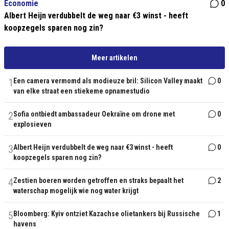
Economie
0
Albert Heijn verdubbelt de weg naar €3 winst - heeft
koopzegels sparen nog zin?
Meer artikelen
1
Een camera vermomd als modieuze bril: Silicon Valley maakt
0
van elke straat een stiekeme opnamestudio
2
Sofia ontbiedt ambassadeur Oekraïne om drone met
0
explosieven
3
Albert Heijn verdubbelt de weg naar €3 winst - heeft
0
koopzegels sparen nog zin?
4
Zestien boeren worden getroffen en straks bepaalt het
2
waterschap mogelijk wie nog water krijgt
5
Bloomberg: Kyiv ontziet Kazachse olietankers bij Russische
1
havens