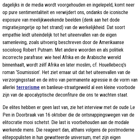
dagelijks in de media wordt voorgehouden en ingelepeld, komt neer
op pure sentimentaliteit en verwijdert ons, ondanks de iconische
exposure van meelijkweekende beelden (denk aan het dode
migratiejongetje op het strand) van de werkelijkheid. Dat soort
empathie leidt uiteindelijk tot het uiteenvallen van de eigen
samenleving, zoals uitvoerig beschreven door de Amerikaanse
socioloog Robert Putnam. Met andere woorden en als politiek
incorrecte parafrase: wie heel Afrika en de Arabische wereld
binnenhaalt, wordt zélf Afrika en later moslim, cf. Houellebecq’s
roman ‘Soumission’. Het ziet ernaar uit dat het uiteenvallen van de
verzorgingsstaat en de intro van permanente agressie in de vorm van
allerlei
terrorisme
en banlieue-straatgeweld al een kleine voorbode
zijn van de apocalyptische deconfiture die ons te wachten staat.
De elites hebben er geen last van, zie het interview met de oude Le
Pen in Doorbraak van 16 oktober die de ontsnappingswegen van de
elitocratie mooi schetst. Die last is voorbehouden aan de modale
werkende mens. Die reageert dan, althans volgens de postmoderne
elitepopulisten in hun gewatteerde universum, met zijn eigen