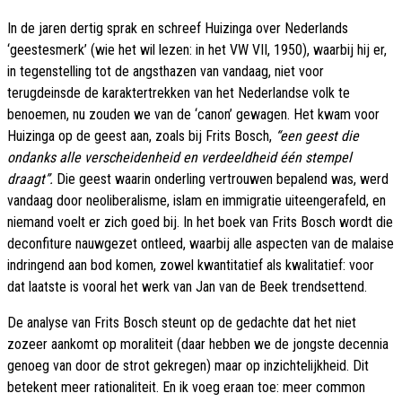
In de jaren dertig sprak en schreef Huizinga over Nederlands
‘geestesmerk’ (wie het wil lezen: in het VW VII, 1950), waarbij hij er,
in tegenstelling tot de angsthazen van vandaag, niet voor
terugdeinsde de karaktertrekken van het Nederlandse volk te
benoemen, nu zouden we van de ‘canon’ gewagen. Het kwam voor
Huizinga op de geest aan, zoals bij Frits Bosch,
“een geest die
ondanks alle verscheidenheid en verdeeldheid één stempel
draagt”.
Die geest waarin onderling vertrouwen bepalend was, werd
vandaag door neoliberalisme, islam en immigratie uiteengerafeld, en
niemand voelt er zich goed bij. In het boek van Frits Bosch wordt die
deconfiture nauwgezet ontleed, waarbij alle aspecten van de malaise
indringend aan bod komen, zowel kwantitatief als kwalitatief: voor
dat laatste is vooral het werk van Jan van de Beek trendsettend.
De analyse van Frits Bosch steunt op de gedachte dat het niet
zozeer aankomt op moraliteit (daar hebben we de jongste decennia
genoeg van door de strot gekregen) maar op inzichtelijkheid. Dit
betekent meer rationaliteit. En ik voeg eraan toe: meer common