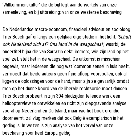
‘Willkommenskultur’ die de bijl legt aan de wortels van onze
samenleving, en bij uitbreiding: van onze westerse beschaving.
De Nederlandse macro-econoom, financieel adviseur en socioloog
Frits Bosch gaf onlangs een gelijkaardige studie in het licht:
‘Schaft
ook Nederland zich af? Ons land in de waagschaal’
, waarbij de
ondertitel bijna die van Sarrazin dekt: immers, wie zijn land op het
spel zet, stelt het in de waagschaal. De uitkomst is misschien
ongewis, maar iedereen die nog wat ‘common sense’ in huis heeft,
vermoedt dat beide auteurs geen fijne afloop voorspellen, ook al
liggen de oplossingen voor de hand, maar zijn ze gevaarlijk omdat
men op het dunne koord van de liberale rechtsorde moet dansen.
Frits Bosch probeert in zijn 304 bladzijden tellende werk een
helicopterview te ontwikkelen en richt zijn diepgravende analyse
vooral op Nederland en Duitsland, maar wie het boek grondig
doorneemt, zal vlug merken dat ook België exemplarisch in het
geding is. In wezen is zijn analyse van het verval van onze
beschaving voor heel Europa geldig.