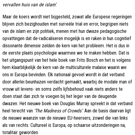
vervallen huis van de islam’
.
Maar de koers wordt niet bijgesteld, zowat alle Europese regeringen
blijven zich bezighouden met surreële trial en error, begrijpen niets
van de islam en zijn politiek, menen met hun dwaze pedagogische
opvattingen dat de-radicaliseren mogelijk is en raken in hun cognitief
dissonante dimensie zelden de kern van het probleem. Het is dus in
de eerste plaats psychologie waarmee we te maken hebben. Dat is
het uitgangspunt van het hele boek van Frits Bosch en het is volgens
hem klaarblijkelijk de kern van de multiculturele malaise waarin we
ons in Europa bevinden. Elk nationaal gevoel wordt in dat verband
door allerlei beunhazen verdacht gemaakt, waarbij de modale man of
vrouw uit levens- en soms zelfs lijfsbehoud vaak niets anders te
doen staat dan zich te voegen bij het leger van de deugende
dwazen. Het nieuwe boek van Douglas Murray spreekt in dat verband
heel terecht van
‘The Madness of Crowds’
. Aan de basis daarvan ligt
de nieuwe waanzin van de nieuwe EU-heersers, zowel die van links
als van rechts. Cultureel is Europa, op schaarse uitzonderingen na,
totalitair geworden.