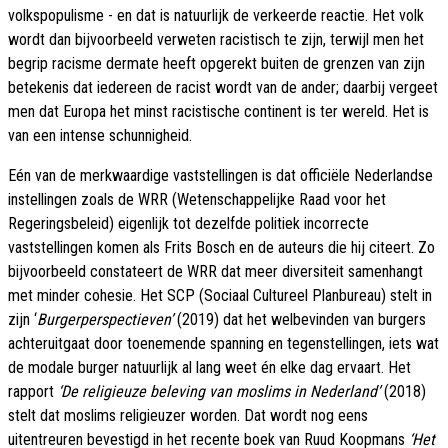
volkspopulisme - en dat is natuurlijk de verkeerde reactie. Het volk
wordt dan bijvoorbeeld verweten racistisch te zijn, terwijl men het
begrip racisme dermate heeft opgerekt buiten de grenzen van zijn
betekenis dat iedereen de racist wordt van de ander; daarbij vergeet
men dat Europa het minst racistische continent is ter wereld. Het is
van een intense schunnigheid.
Eén van de merkwaardige vaststellingen is dat officiële Nederlandse
instellingen zoals de WRR (Wetenschappelijke Raad voor het
Regeringsbeleid) eigenlijk tot dezelfde politiek incorrecte
vaststellingen komen als Frits Bosch en de auteurs die hij citeert. Zo
bijvoorbeeld constateert de WRR dat meer diversiteit samenhangt
met minder cohesie. Het SCP (Sociaal Cultureel Planbureau) stelt in
zijn ‘
Burgerperspectieven’
(2019) dat het welbevinden van burgers
achteruitgaat door toenemende spanning en tegenstellingen, iets wat
de modale burger natuurlijk al lang weet én elke dag ervaart. Het
rapport
‘De religieuze beleving van moslims in Nederland’
(2018)
stelt dat moslims religieuzer worden. Dat wordt nog eens
uitentreuren bevestigd in het recente boek van Ruud Koopmans
‘Het