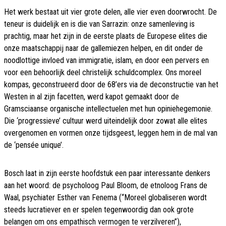
Het werk bestaat uit vier grote delen, alle vier even doorwrocht. De
teneur is duidelijk en is die van Sarrazin: onze samenleving is
prachtig, maar het zijn in de eerste plaats de Europese elites die
onze maatschappij naar de gallemiezen helpen, en dit onder de
noodlottige invloed van immigratie, islam, en door een pervers en
voor een behoorlijk deel christelijk schuldcomplex. Ons moreel
kompas, geconstrueerd door de 68’ers via de deconstructie van het
Westen in al zijn facetten, werd kapot gemaakt door de
Gramsciaanse organische intellectuelen met hun opiniehegemonie.
Die ‘progressieve’ cultuur werd uiteindelijk door zowat alle elites
overgenomen en vormen onze tijdsgeest, leggen hem in de mal van
de ‘pensée unique’.
Bosch laat in zijn eerste hoofdstuk een paar interessante denkers
aan het woord: de psycholoog Paul Bloom, de etnoloog Frans de
Waal, psychiater Esther van Fenema (“Moreel globaliseren wordt
steeds lucratiever en er spelen tegenwoordig dan ook grote
belangen om ons empathisch vermogen te verzilveren”),