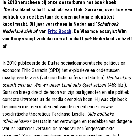
In 2010 verscheen bij onze oosterburen het boek boek
'‘Deutschland schafft sich ab' van Thilo Sarrazin, over hoe een
politiek-correct bestuur de eigen nationale identiteit
kapotmaakt. Dit jaar verscheen in Nederland '
Schaft ook
Nederland zich af
' van
Frits Bosch
. De Vlaamse essayist Wim
van Rooy vraagt zich daarom af: schaft
ook
Nederland zichzelf
af
In 2010 publiceerde de Duitse sociaaldemocratische politicus en
econoom Thilo Sarrazin (SPD) het explosieve en ondertussen
maatgevende werk (vol gründliche cijfers en tabellen)
‘Deutschland
schafft sich ab. Wie wir unser Land aufs Spiel setzen’
(463 blz.).
Sarrazin kreeg direct de hoon van zijn partijgenoten en alle politiek
correcte uitvreters uit de media over zich heen. Hij was zijn boek
begonnen met een statement van de negentiende-eeuwse
socialistische theoreticus Ferdinand Lasalle:
“Alle politieke
‘Kleingeisterei’
bestaat in het verzwijgen en toedekken van datgene
wat is”. Summier vertaald: de mens wil een ‘ongeschminkte
waarheid’. Sarrazins conclusies waren verregaand en voor het