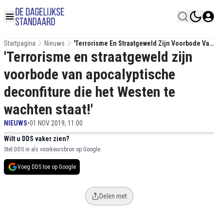
Startpagina
Nieuws
'Terrorisme En Straatgeweld Zijn Voorbode Van
'Terrorisme en straatgeweld zijn
Apocalyptische Deconfiture Die Het Westen Te
Wachten Staat!'
voorbode van apocalyptische
deconfiture die het Westen te
wachten staat!'
NIEUWS
•
01 NOV 2019, 11:00
Wilt u DDS vaker zien?
Stel DDS in als voorkeursbron op Google.
Voeg DDS toe op Google
Delen met