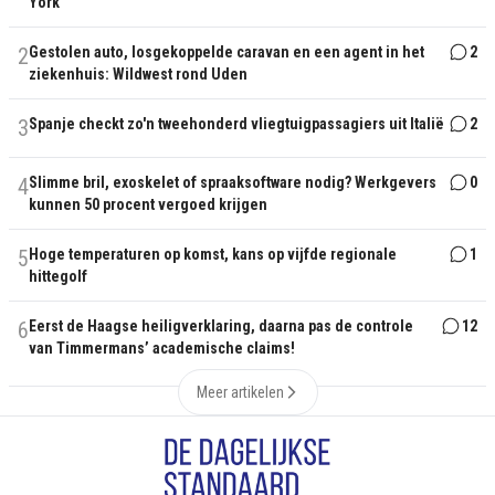
York
2
Gestolen auto, losgekoppelde caravan en een agent in het
2
ziekenhuis: Wildwest rond Uden
3
Spanje checkt zo'n tweehonderd vliegtuigpassagiers uit Italië
2
4
Slimme bril, exoskelet of spraaksoftware nodig? Werkgevers
0
kunnen 50 procent vergoed krijgen
5
Hoge temperaturen op komst, kans op vijfde regionale
1
hittegolf
6
Eerst de Haagse heiligverklaring, daarna pas de controle
12
van Timmermans’ academische claims!
Meer artikelen