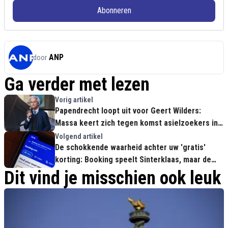
Abonneren
ANP
door
Ga verder met lezen
Vorig artikel
Papendrecht loopt uit voor Geert Wilders:
Massa keert zich tegen komst asielzoekers in
winkelcentrum
Volgend artikel
De schokkende waarheid achter uw 'gratis'
korting: Booking speelt Sinterklaas, maar de
hardwerkende ondernemer betaalt de rekening
Dit vind je misschien ook leuk