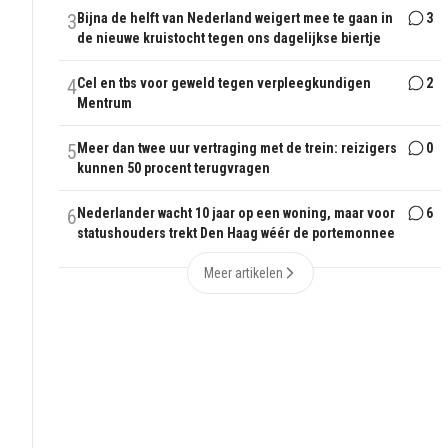
3
Bijna de helft van Nederland weigert mee te gaan in
3
de nieuwe kruistocht tegen ons dagelijkse biertje
4
Cel en tbs voor geweld tegen verpleegkundigen
2
Mentrum
5
Meer dan twee uur vertraging met de trein: reizigers
0
kunnen 50 procent terugvragen
6
Nederlander wacht 10 jaar op een woning, maar voor
6
statushouders trekt Den Haag wéér de portemonnee
Meer artikelen