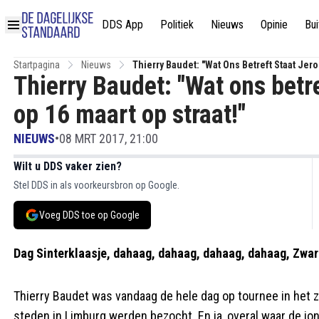
DDS App
Politiek
Nieuws
Opinie
Bui
Startpagina
Nieuws
Thierry Baudet: "Wat Ons Betreft Staat Jero
Thierry Baudet: "Wat ons betr
op 16 maart op straat!"
NIEUWS
•
08 MRT 2017, 21:00
Wilt u DDS vaker zien?
Stel DDS in als voorkeursbron op Google.
Voeg DDS toe op Google
Dag Sinterklaasje, dahaag, dahaag, dahaag, dahaag, Zwart
Thierry Baudet was vandaag de hele dag op tournee in het zu
steden in Limburg werden bezocht. En ja, overal waar de j