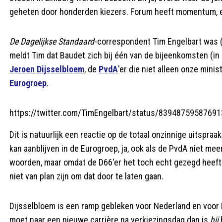
geheten door honderden kiezers. Forum heeft momentum, en 
De Dagelijkse Standaard
-correspondent Tim Engelbart was (en
meldt Tim dat Baudet zich bij één van de bijeenkomsten (in
Jeroen Dijsselbloem
, de
PvdA
'er die niet alleen onze mini
Eurogroep
.
https://twitter.com/TimEngelbart/status/8394875958769
Dit is natuurlijk een reactie op de totaal onzinnige uitspr
kan aanblijven in de Eurogroep, ja, ook als de PvdA niet mee
woorden, maar omdat de D66'er het toch echt gezegd heeft is
niet van plan zijn om dat door te laten gaan.
Dijsselbloem is een ramp gebleken voor Nederland en voor E
moet naar een nieuwe carrière na verkiezingsdag dan is
hij