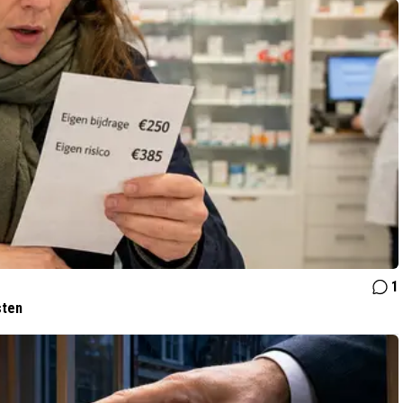
1
sten