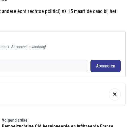
ndere écht rechtse politici) na 15 maart de daad bij het
e inbox. Abonneer je vandaag!
Abonneren
Volgend artikel
Bemoeizuchtige CIA bespioneerde en infiltreerde Franse