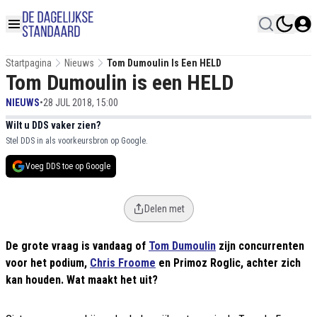
Startpagina
Nieuws
Tom Dumoulin Is Een HELD
Tom Dumoulin is een HELD
NIEUWS
•
28 JUL 2018, 15:00
Wilt u DDS vaker zien?
Stel DDS in als voorkeursbron op Google.
Voeg DDS toe op Google
Delen met
De grote vraag is vandaag of
Tom Dumoulin
zijn concurrenten
voor het podium,
Chris Froome
en Primoz Roglic, achter zich
kan houden. Wat maakt het uit?