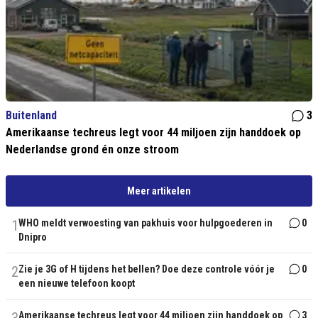
Buitenland
3
Amerikaanse techreus legt voor 44 miljoen zijn handdoek op
Nederlandse grond én onze stroom
Meer artikelen
1
WHO meldt verwoesting van pakhuis voor hulpgoederen in
0
Dnipro
2
Zie je 3G of H tijdens het bellen? Doe deze controle vóór je
0
een nieuwe telefoon koopt
Amerikaanse techreus legt voor 44 miljoen zijn handdoek op
3