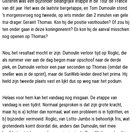
Gisteren was een bijzonder belangrijke etappe in de Tour de France
van dit jaar. Het was de laatste bergetappe, en Tom Dumoulin stond
's morgensvroeg nog tweede, op iets minder dan 2 minuten van gele
trui-drager Geraint Thomas. Kon hij die positie vasthouden? Of zou hij
ten onder gaan in deze koninginnenrit? En kon hij de aanval misschien
nog openen op Thomas?
Nou, het resultaat mocht er zijn. Dumoulin verloor tijd op Roglic, die
als nummer vier aan de dag begon maar opschoof naar de derde
plek, en Dumoulin verloor een paar seconden op Thomas (omdat die
sneller was in de sprint), maar de SunWeb-leider deed het prima. Hij
hield zijn tweede plaats vast en lijkt dus op weg naar het podium.
Helaas voor hem kan het vandaag nog misgaan. De etappe van
vandaag is een tijdrit. Normaal gesproken is dat zijn grote kracht,
maar hij is a) lichter dan normaal, wat een probleem is in tijdritten, en
b) bijzonder vermoeid. Roglic, van Lotto-Jumbo is behoorlijk fris, wat
grotendeels komt doordat die, anders dan Dumoulin, niet mee