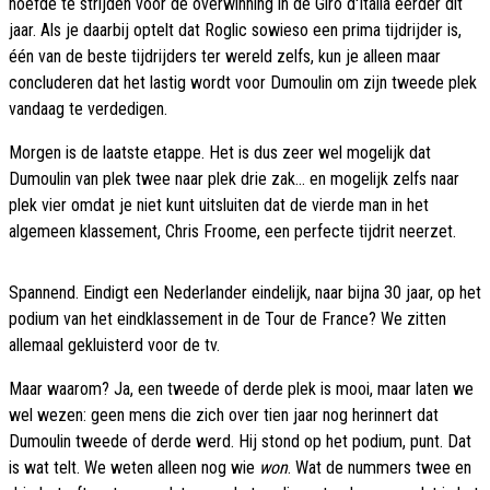
hoefde te strijden voor de overwinning in de Giro d'Italia eerder dit
jaar. Als je daarbij optelt dat Roglic sowieso een prima tijdrijder is,
één van de beste tijdrijders ter wereld zelfs, kun je alleen maar
concluderen dat het lastig wordt voor Dumoulin om zijn tweede plek
vandaag te verdedigen.
Morgen is de laatste etappe. Het is dus zeer wel mogelijk dat
Dumoulin van plek twee naar plek drie zak... en mogelijk zelfs naar
plek vier omdat je niet kunt uitsluiten dat de vierde man in het
algemeen klassement, Chris Froome, een perfecte tijdrit neerzet.
Spannend. Eindigt een Nederlander eindelijk, naar bijna 30 jaar, op het
podium van het eindklassement in de Tour de France? We zitten
allemaal gekluisterd voor de tv.
Maar waarom? Ja, een tweede of derde plek is mooi, maar laten we
wel wezen: geen mens die zich over tien jaar nog herinnert dat
Dumoulin tweede of derde werd. Hij stond op het podium, punt. Dat
is wat telt. We weten alleen nog wie
won
. Wat de nummers twee en