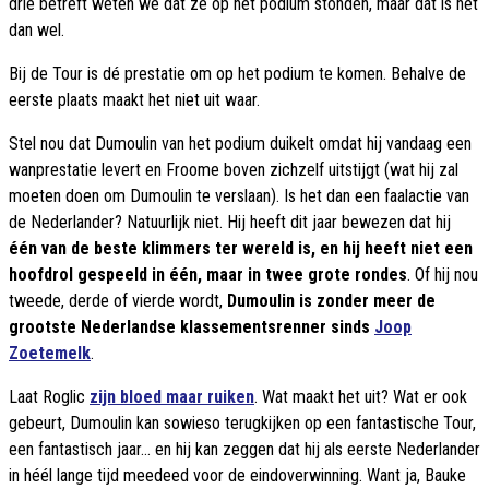
drie betreft weten we dat ze op het podium stonden, maar dat is het
dan wel.
Bij de Tour is dé prestatie om op het podium te komen. Behalve de
eerste plaats maakt het niet uit waar.
Stel nou dat Dumoulin van het podium duikelt omdat hij vandaag een
wanprestatie levert en Froome boven zichzelf uitstijgt (wat hij zal
moeten doen om Dumoulin te verslaan). Is het dan een faalactie van
de Nederlander? Natuurlijk niet. Hij heeft dit jaar bewezen dat hij
één van de beste klimmers ter wereld is, en hij heeft niet een
hoofdrol gespeeld in één, maar in twee grote rondes
. Of hij nou
tweede, derde of vierde wordt,
Dumoulin is zonder meer de
grootste Nederlandse klassementsrenner sinds
Joop
Zoetemelk
.
Laat Roglic
zijn bloed maar ruiken
. Wat maakt het uit? Wat er ook
gebeurt, Dumoulin kan sowieso terugkijken op een fantastische Tour,
een fantastisch jaar... en hij kan zeggen dat hij als eerste Nederlander
in héél lange tijd meedeed voor de eindoverwinning. Want ja, Bauke