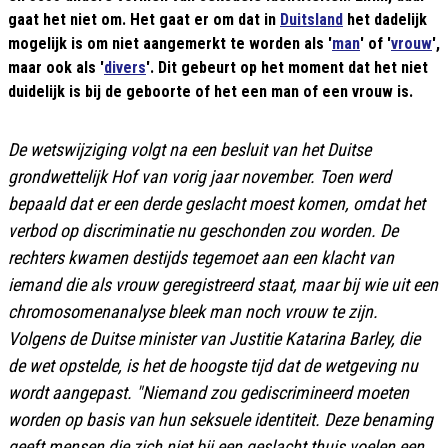
gaat het niet om. Het gaat er om dat in
Duitsland
het dadelijk
mogelijk is om niet aangemerkt te worden als '
man
' of '
vrouw
',
maar ook als '
divers
'. Dit gebeurt op het moment dat het niet
duidelijk is bij de geboorte of het een man of een vrouw is.
De wetswijziging volgt na een
besluit van het Duitse
grondwettelijk Hof
van vorig jaar november. Toen werd
bepaald dat er een derde geslacht moest komen, omdat het
verbod op discriminatie nu geschonden zou worden. De
rechters kwamen destijds tegemoet aan een klacht van
iemand die als vrouw geregistreerd staat, maar bij wie uit een
chromosomenanalyse bleek man noch vrouw te zijn.
Volgens de Duitse minister van Justitie Katarina Barley, die
de wet opstelde, is het de hoogste tijd dat de wetgeving nu
wordt aangepast. "Niemand zou gediscrimineerd moeten
worden op basis van hun seksuele identiteit. Deze benaming
geeft mensen die zich niet bij een geslacht thuis voelen een