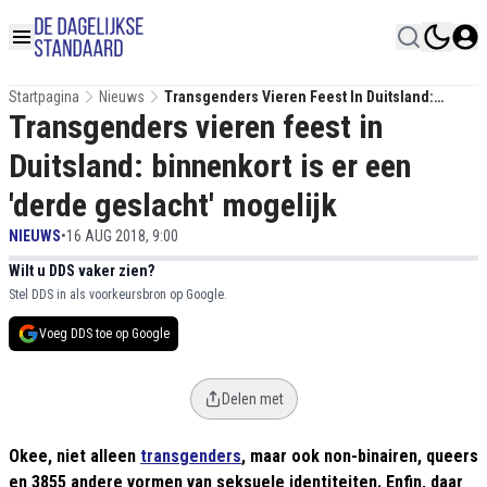
Startpagina
Nieuws
Transgenders Vieren Feest In Duitsland:
Transgenders vieren feest in
Binnenkort Is Er Een 'derde Geslacht' Mogelijk
Duitsland: binnenkort is er een
'derde geslacht' mogelijk
NIEUWS
•
16 AUG 2018, 9:00
Wilt u DDS vaker zien?
Stel DDS in als voorkeursbron op Google.
Voeg DDS toe op Google
Delen met
Okee, niet alleen
transgenders
, maar ook non-binairen, queers
en 3855 andere vormen van seksuele identiteiten. Enfin, daar