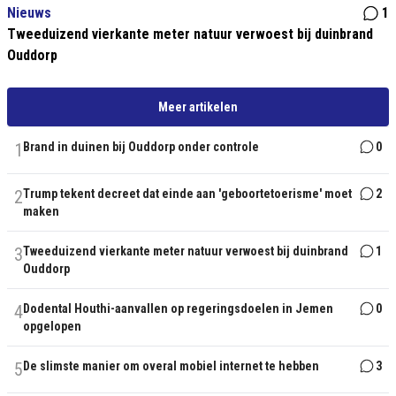
Nieuws
1
Tweeduizend vierkante meter natuur verwoest bij duinbrand
Ouddorp
Meer artikelen
1
Brand in duinen bij Ouddorp onder controle
0
2
Trump tekent decreet dat einde aan 'geboortetoerisme' moet
2
maken
3
Tweeduizend vierkante meter natuur verwoest bij duinbrand
1
Ouddorp
4
Dodental Houthi-aanvallen op regeringsdoelen in Jemen
0
opgelopen
5
De slimste manier om overal mobiel internet te hebben
3