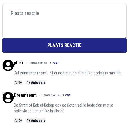
PLAATS REACTIE
plurk
12 juni 2026 om 2:08
+
149427
Dat zandapen regime zit er nog steeds dus deze oorlog is mislukt.
2
+
Antwoord
Dreamteam
12 juni 2026 om 1:43
+
93285
De Strait of Bab el-Kebap ook gesloten zal je bedoelen met je
botervloot, achterlijke brulboei!
0
+
Antwoord