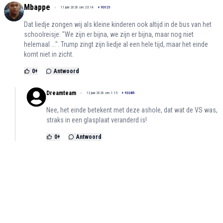
Mbappe
11 juni 2026 om 23:14
+
93121
Dat liedje zongen wij als kleine kinderen ook altijd in de bus van het
schoolreisje: "We zijn er bijna, we zijn er bijna, maar nog niet
helemaal ...". Trump zingt zijn liedje al een hele tijd, maar het einde
komt niet in zicht.
0
+
Antwoord
Dreamteam
12 juni 2026 om 1:15
+
93285
Nee, het einde betekent met deze ashole, dat wat de VS was,
straks in een glasplaat veranderd is!
0
+
Antwoord