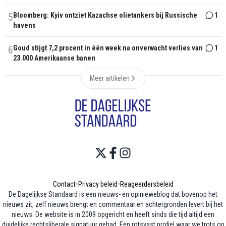
5
Bloomberg: Kyiv ontziet Kazachse olietankers bij Russische
1
havens
6
Goud stijgt 7,2 procent in één week na onverwacht verlies van
1
23.000 Amerikaanse banen
Meer artikelen
Contact
•
Privacy beleid
•
Reageerdersbeleid
De Dagelijkse Standaard is een nieuws- en opinieweblog dat bovenop het
nieuws zit, zelf nieuws brengt en commentaar en achtergronden levert bij het
nieuws. De website is in 2009 opgericht en heeft sinds die tijd altijd een
duidelijke rechtsliberale signatuur gehad. Een rotsvast profiel waar we trots op