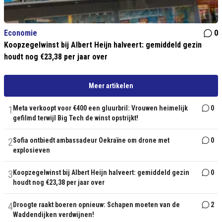
Economie
0
Koopzegelwinst bij Albert Heijn halveert: gemiddeld gezin
houdt nog €23,38 per jaar over
Meer artikelen
1
Meta verkoopt voor €400 een gluurbril: Vrouwen heimelijk
0
gefilmd terwijl Big Tech de winst opstrijkt!
2
Sofia ontbiedt ambassadeur Oekraïne om drone met
0
explosieven
3
Koopzegelwinst bij Albert Heijn halveert: gemiddeld gezin
0
houdt nog €23,38 per jaar over
4
Droogte raakt boeren opnieuw: Schapen moeten van de
2
Waddendijken verdwijnen!