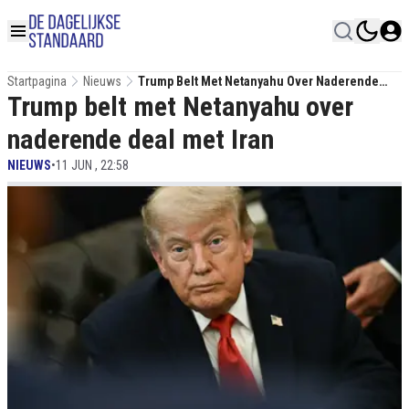
Startpagina
Nieuws
Trump Belt Met Netanyahu Over Naderende
Trump belt met Netanyahu over
Deal Met Iran
naderende deal met Iran
NIEUWS
•
11 JUN , 22:58