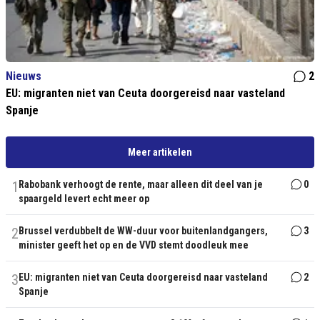
Nieuws
2
EU: migranten niet van Ceuta doorgereisd naar vasteland
Spanje
Meer artikelen
1
Rabobank verhoogt de rente, maar alleen dit deel van je
0
spaargeld levert echt meer op
2
Brussel verdubbelt de WW-duur voor buitenlandgangers,
3
minister geeft het op en de VVD stemt doodleuk mee
3
EU: migranten niet van Ceuta doorgereisd naar vasteland
2
Spanje