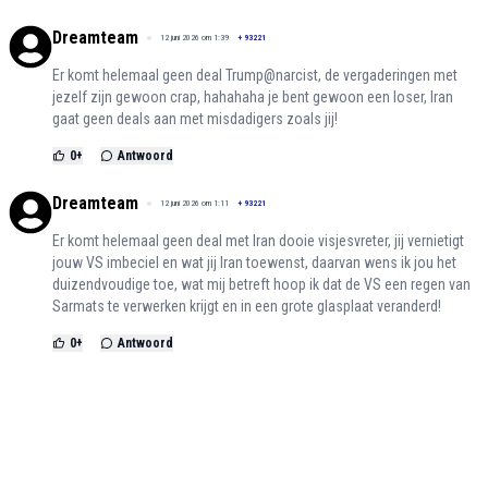
Dreamteam
12 juni 2026 om 1:39
+
93221
Er komt helemaal geen deal Trump@narcist, de vergaderingen met
jezelf zijn gewoon crap, hahahaha je bent gewoon een loser, Iran
gaat geen deals aan met misdadigers zoals jij!
0
+
Antwoord
Dreamteam
12 juni 2026 om 1:11
+
93221
Er komt helemaal geen deal met Iran dooie visjesvreter, jij vernietigt
jouw VS imbeciel en wat jij Iran toewenst, daarvan wens ik jou het
duizendvoudige toe, wat mij betreft hoop ik dat de VS een regen van
Sarmats te verwerken krijgt en in een grote glasplaat veranderd!
0
+
Antwoord