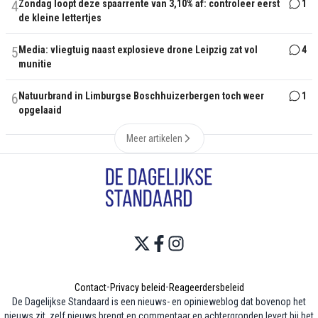
4
Zondag loopt deze spaarrente van 3,10% af: controleer eerst
1
de kleine lettertjes
5
Media: vliegtuig naast explosieve drone Leipzig zat vol
4
munitie
6
Natuurbrand in Limburgse Boschhuizerbergen toch weer
1
opgelaaid
Meer artikelen
Contact
•
Privacy beleid
•
Reageerdersbeleid
De Dagelijkse Standaard is een nieuws- en opinieweblog dat bovenop het
nieuws zit, zelf nieuws brengt en commentaar en achtergronden levert bij het