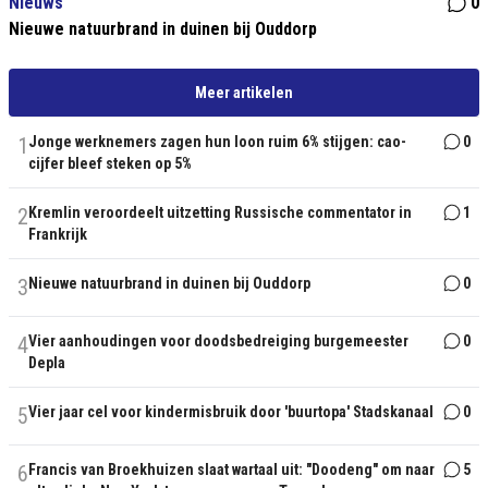
Nieuws
0
Nieuwe natuurbrand in duinen bij Ouddorp
Meer artikelen
1
Jonge werknemers zagen hun loon ruim 6% stijgen: cao-
0
cijfer bleef steken op 5%
2
Kremlin veroordeelt uitzetting Russische commentator in
1
Frankrijk
3
Nieuwe natuurbrand in duinen bij Ouddorp
0
4
Vier aanhoudingen voor doodsbedreiging burgemeester
0
Depla
5
Vier jaar cel voor kindermisbruik door 'buurtopa' Stadskanaal
0
6
Francis van Broekhuizen slaat wartaal uit: "Doodeng" om naar
5