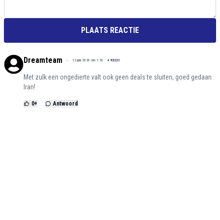
PLAATS REACTIE
Dreamteam
12 juni 2026 om 1:18
+
93221
Met zulk een ongedierte valt ook geen deals te sluiten, goed gedaan
Iran!
0
+
Antwoord