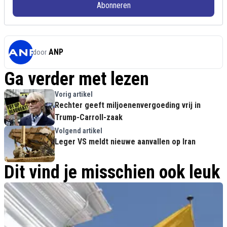
Abonneren
ANP
door
Ga verder met lezen
Vorig artikel
Rechter geeft miljoenenvergoeding vrij in
Trump-Carroll-zaak
Volgend artikel
Leger VS meldt nieuwe aanvallen op Iran
Dit vind je misschien ook leuk