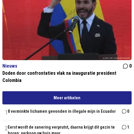
Nieuws
0
Doden door confrontaties vlak na inauguratie president
Colombia
Meer artikelen
1
8 verminkte lichamen gevonden in illegale mijn in Ecuador
0
2
Eerst wordt de sanering verprutst, daarna krijgt dit gezin te
1
horen: verkoop uw huis maar