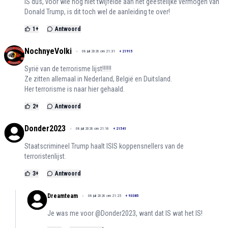
IS dus, voor wie nog niet twijfelde aan het geestelijke vermogen van
Donald Trump, is dit toch wel de aanleiding te over!
1
+
Antwoord
NochnyeVolki
08 juli 2026 om 21:31
+
21915
Syrië van de terrorisme lijst!!!!!!
Ze zitten allemaal in Nederland, België en Duitsland.
Her terrorisme is naar hier gehaald.
2
+
Antwoord
Donder2023
08 juli 2026 om 21:16
+
21541
Staatscrimineel Trump haalt ISIS koppensnellers van de
terroristenlijst.
3
+
Antwoord
Dreamteam
08 juli 2026 om 21:25
+
93385
Je was me voor @Donder2023, want dat IS wat het IS!