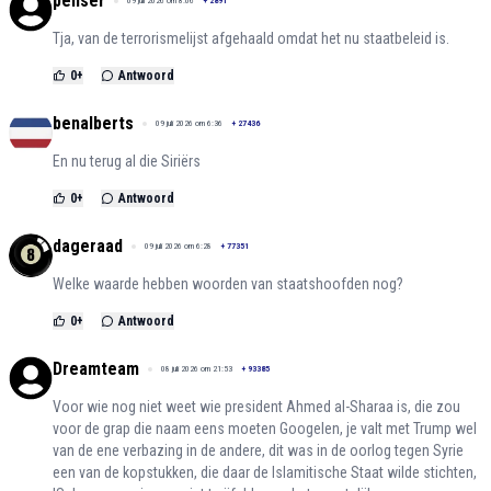
penser
09 juli 2026 om 8:06
+
2891
Tja, van de terrorismelijst afgehaald omdat het nu staatbeleid is.
0
+
Antwoord
benalberts
09 juli 2026 om 6:36
+
27436
En nu terug al die Siriërs
0
+
Antwoord
dageraad
09 juli 2026 om 6:28
+
77351
Welke waarde hebben woorden van staatshoofden nog?
0
+
Antwoord
Dreamteam
08 juli 2026 om 21:53
+
93385
Voor wie nog niet weet wie president Ahmed al-Sharaa is, die zou
voor de grap die naam eens moeten Googelen, je valt met Trump wel
van de ene verbazing in de andere, dit was in de oorlog tegen Syrie
een van de kopstukken, die daar de Islamitische Staat wilde stichten,