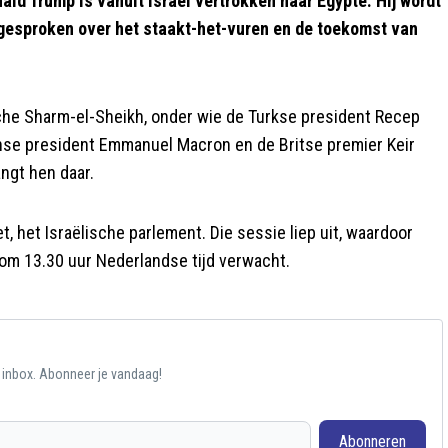
 Trump is vanuit Israël vertrokken naar Egypte. Hij wordt
gesproken over het staakt-het-vuren en de toekomst van
sche Sharm-el-Sheikh, onder wie de Turkse president Recep
ranse president Emmanuel Macron en de Britse premier Keir
ngt hen daar.
 het Israëlische parlement. Die sessie liep uit, waardoor
k om 13.30 uur Nederlandse tijd verwacht.
e inbox. Abonneer je vandaag!
Abonneren