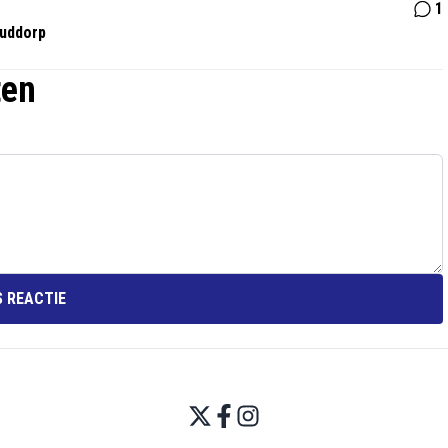
1
Ouddorp
ten
 REACTIE