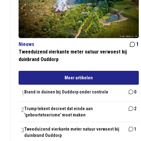
Nieuws
1
Tweeduizend vierkante meter natuur verwoest bij
duinbrand Ouddorp
Meer artikelen
1
Brand in duinen bij Ouddorp onder controle
0
2
Trump tekent decreet dat einde aan
2
'geboortetoerisme' moet maken
3
Tweeduizend vierkante meter natuur verwoest bij
1
duinbrand Ouddorp