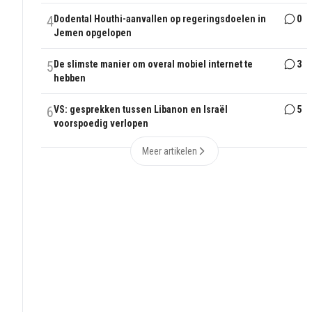
4
Dodental Houthi-aanvallen op regeringsdoelen in
0
Jemen opgelopen
5
De slimste manier om overal mobiel internet te
3
hebben
6
VS: gesprekken tussen Libanon en Israël
5
voorspoedig verlopen
Meer artikelen