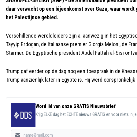
SHARM-EL-SHEIKH (ANP) - De Amerikaanse president Donald
daar verwacht op een bijeenkomst over Gaza, waar wordt 
het Palestijnse gebied.
Verschillende wereldleiders zijn al aanwezig in het Egypti
Tayyip Erdogan, de Italiaanse premier Giorgia Meloni, de F
Starmer. De Egyptische president Abdel Fattah al-Sisi ontva
Trump gaf eerder op de dag nog een toespraak in de Knesset,
Trump aanzienlijk later in Egypte is. Hij werd oorspronkelij
Word lid van onze GRATIS Nieuwsbrief
Krijg ELKE dag het ECHTE nieuws GRATIS en voor niets in j