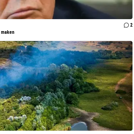
2
t maken