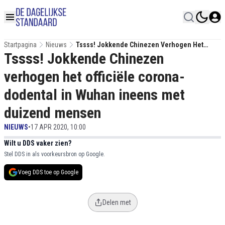
Startpagina
Nieuws
Tssss! Jokkende Chinezen Verhogen Het
Tssss! Jokkende Chinezen
Officiële Corona-Dodental In Wuhan Ineens
Met Duizend Mensen
verhogen het officiële corona-
dodental in Wuhan ineens met
duizend mensen
NIEUWS
•
17 APR 2020, 10:00
Wilt u DDS vaker zien?
Stel DDS in als voorkeursbron op Google.
Voeg DDS toe op Google
Delen met