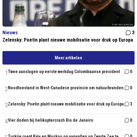
Nieuws
3
Zelensky: Poetin plant nieuwe mobilisatie voor druk op Europa
Meer artikelen
1
Twee aanslagen op eerste werkdag Colombiaanse president
0
2
Noodtoestand in West-Canadese provincie om natuurbranden
0
3
Zelensky: Poetin plant nieuwe mobilisatie voor druk op Europa
3
4
Vier doden bij helikoptercrash Rio de Janeiro
0
Turkije roept Kyiv en Moskou op aanvallen op Zwarte Zee te
0