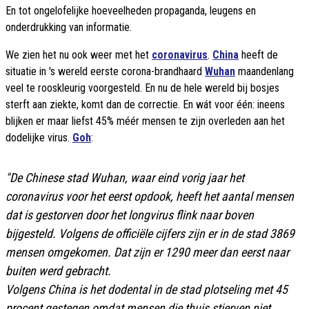
En tot ongelofelijke hoeveelheden propaganda, leugens en
onderdrukking van informatie.
We zien het nu ook weer met het
coronavirus
.
China
heeft de
situatie in 's wereld eerste corona-brandhaard
Wuhan
maandenlang
veel te rooskleurig voorgesteld. En nu de hele wereld bij bosjes
sterft aan ziekte, komt dan de correctie. En wát voor één: ineens
blijken er maar liefst 45% méér mensen te zijn overleden aan het
dodelijke virus.
Goh
:
"De Chinese stad Wuhan, waar eind vorig jaar het
coronavirus voor het eerst opdook, heeft het aantal mensen
dat is gestorven door het longvirus flink naar boven
bijgesteld. Volgens de officiële cijfers zijn er in de stad 3869
mensen omgekomen. Dat zijn er 1290 meer dan eerst naar
buiten werd gebracht.
Volgens China is het dodental in de stad plotseling met 45
procent gestegen omdat mensen die thuis stierven niet