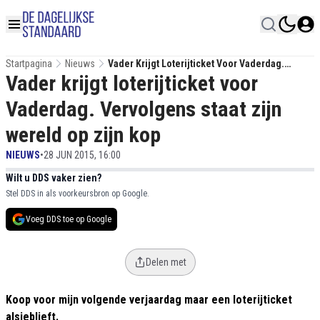
Startpagina
Nieuws
Vader Krijgt Loterijticket Voor Vaderdag.
Vader krijgt loterijticket voor
Vervolgens Staat Zijn Wereld Op Zijn Kop
Vaderdag. Vervolgens staat zijn
wereld op zijn kop
NIEUWS
•
28 JUN 2015, 16:00
Wilt u DDS vaker zien?
Stel DDS in als voorkeursbron op Google.
Voeg DDS toe op Google
Delen met
Koop voor mijn volgende verjaardag maar een loterijticket
alsjeblieft.