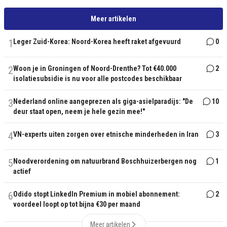
Meer artikelen
1
Leger Zuid-Korea: Noord-Korea heeft raket afgevuurd
0
2
Woon je in Groningen of Noord-Drenthe? Tot €40.000
2
isolatiesubsidie is nu voor alle postcodes beschikbaar
3
Nederland online aangeprezen als giga-asielparadijs: "De
10
deur staat open, neem je hele gezin mee!"
4
VN-experts uiten zorgen over etnische minderheden in Iran
3
5
Noodverordening om natuurbrand Boschhuizerbergen nog
1
actief
6
Odido stopt LinkedIn Premium in mobiel abonnement:
2
voordeel loopt op tot bijna €30 per maand
Meer artikelen