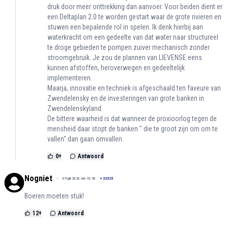
druk door meer onttrekking dan aanvoer. Voor beiden dient er
een Deltaplan 2.0 te worden gestart waar de grote rivieren en
stuwen een bepalende rol in spelen. Ik denk hierbij aan
waterkracht om een gedeelte van dat water naar structureel
te droge gebieden te pompen zuiver mechanisch zonder
stroomgebruik. Je zou de plannen van LIEVENSE eens
kunnen afstoffen, heroverwegen en gedeeltelijk
implementeren.
Maarja, innovatie en techniek is afgeschaald ten faveure van
Zwendelensky en de investeringen van grote banken in
Zwendelenskyland.
De bittere waarheid is dat wanneer de proxioorlog tegen de
mensheid daar stopt de banken " die te groot zijn om om te
vallen" dan gaan omvallen.
0
+
Antwoord
Nogniet
09 juli 2026 om 10:56
+
32525
Boeren moeten stuk!
12
+
Antwoord