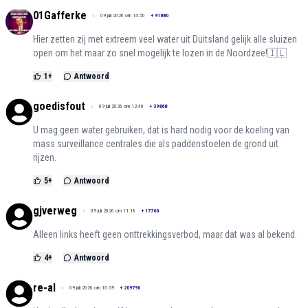
01Gafferke
09 juli 2026 om 14:50
+
91880
Hier zetten zij met extreem veel water uit Duitsland gelijk alle sluizen
open om het maar zo snel mogelijk te lozen in de Noordzee!🇮🇱
1
+
Antwoord
goedisfout
09 juli 2026 om 12:40
+
39868
U mag geen water gebruiken, dat is hard nodig voor de koeling van
mass surveillance centrales die als paddenstoelen de grond uit
rijzen.
5
+
Antwoord
gjverweg
09 juli 2026 om 11:18
+
17766
Alleen links heeft geen onttrekkingsverbod, maar dat was al bekend.
4
+
Antwoord
re-al
09 juli 2026 om 10:59
+
209790