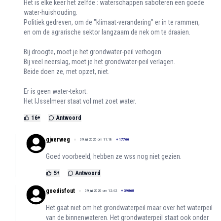
Het is elke keer het zelfde : waterschappen saboteren een goede
water-huishouding.
Politiek gedreven, om de "klimaat-verandering" er in te rammen,
en om de agrarische sektor langzaam de nek om te draaien.
Bij droogte, moet je het grondwater-peil verhogen.
Bij veel neerslag, moet je het grondwater-peil verlagen.
Beide doen ze, met opzet, niet.
Er is geen water-tekort.
Het IJsselmeer staat vol met zoet water.
16
+
Antwoord
gjverweg
09 juli 2026 om 11:18
+
17766
Goed voorbeeld, hebben ze wss nog niet gezien.
5
+
Antwoord
goedisfout
09 juli 2026 om 12:42
+
39868
Het gaat niet om het grondwaterpeil maar over het waterpeil
van de binnenwateren. Het grondwaterpeil staat ook onder