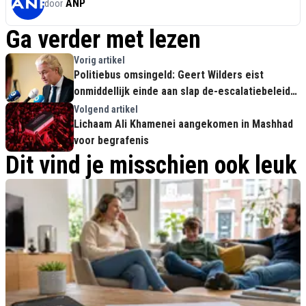
ANP
door
Ga verder met lezen
Vorig artikel
Politiebus omsingeld: Geert Wilders eist
onmiddellijk einde aan slap de-escalatiebeleid
na rellen
Volgend artikel
Lichaam Ali Khamenei aangekomen in Mashhad
voor begrafenis
Dit vind je misschien ook leuk