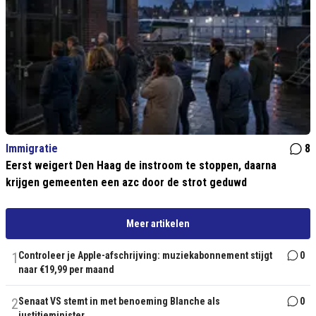
Immigratie
8
Eerst weigert Den Haag de instroom te stoppen, daarna
krijgen gemeenten een azc door de strot geduwd
Meer artikelen
1
Controleer je Apple-afschrijving: muziekabonnement stijgt
0
naar €19,99 per maand
2
Senaat VS stemt in met benoeming Blanche als
0
justitieminister