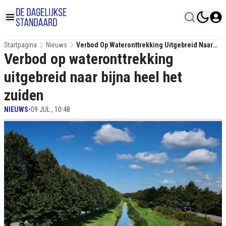
Startpagina
Nieuws
Verbod Op Wateronttrekking Uitgebreid Naar
Verbod op wateronttrekking
Bijna Heel Het Zuiden
uitgebreid naar bijna heel het
zuiden
NIEUWS
•
09 JUL , 10:48