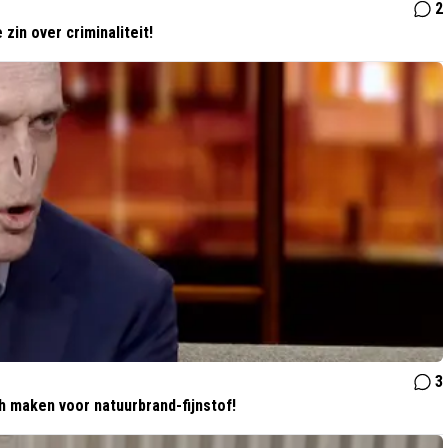
2
in over criminaliteit!
3
ch maken voor natuurbrand-fijnstof!