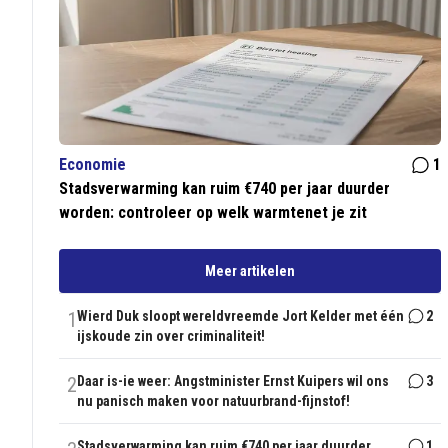
Economie
1
Stadsverwarming kan ruim €740 per jaar duurder
worden: controleer op welk warmtenet je zit
Meer artikelen
1
Wierd Duk sloopt wereldvreemde Jort Kelder met één
2
ijskoude zin over criminaliteit!
2
Daar is-ie weer: Angstminister Ernst Kuipers wil ons
3
nu panisch maken voor natuurbrand-fijnstof!
Stadsverwarming kan ruim €740 per jaar duurder
1