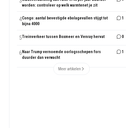
3
worden: controleer op welk warmtenet je zit
4
Congo: aantal bevestigde ebolagevallen stijgt tot
1
bijna 4000
5
Treinverkeer tussen Boxmeer en Venray hervat
0
6
Naar Trump vernoemde oorlogsschepen fors
1
duurder dan verwacht
Meer artikelen