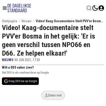
Startpagina
Nieuws
Video! Kaag-Documentaire Stelt PVV'er Bosma
Video! Kaag-documentaire stelt
In Het Gelijk: 'Er Is Geen Verschil Tussen
NPO66 En D66. Ze Helpen Elkaar!'
PVV'er Bosma in het gelijk: 'Er is
geen verschil tussen NPO66 en
D66. Ze helpen elkaar!'
NIEUWS
•
30 JUN 2021, 17:30
Wilt u DDS vaker zien?
Stel DDS in als voorkeursbron op Google.
Voeg DDS toe op Google
Delen met