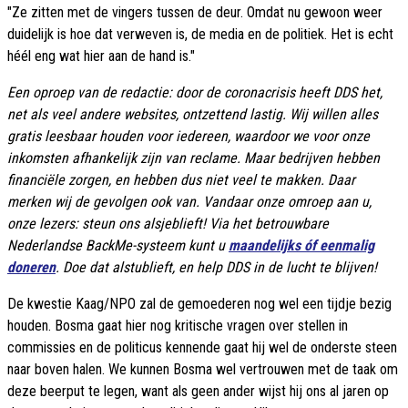
"Ze zitten met de vingers tussen de deur. Omdat nu gewoon weer
duidelijk is hoe dat verweven is, de media en de politiek. Het is echt
héél eng wat hier aan de hand is."
Een oproep van de redactie: door de coronacrisis heeft DDS het,
net als veel andere websites, ontzettend lastig. Wij willen alles
gratis leesbaar houden voor iedereen, waardoor we voor onze
inkomsten afhankelijk zijn van reclame. Maar bedrijven hebben
financiële zorgen, en hebben dus niet veel te makken. Daar
merken wij de gevolgen ook van. Vandaar onze omroep aan u,
onze lezers: steun ons alsjeblieft! Via het betrouwbare
Nederlandse BackMe-systeem kunt u
maandelijks óf eenmalig
doneren
. Doe dat alstublieft, en help DDS in de lucht te blijven!
De kwestie Kaag/NPO zal de gemoederen nog wel een tijdje bezig
houden. Bosma gaat hier nog kritische vragen over stellen in
commissies en de politicus kennende gaat hij wel de onderste steen
naar boven halen. We kunnen Bosma wel vertrouwen met de taak om
deze beerput te legen, want als geen ander wijst hij ons al jaren op