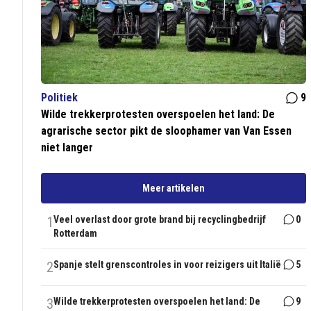
Politiek
9
Wilde trekkerprotesten overspoelen het land: De
agrarische sector pikt de sloophamer van Van Essen
niet langer
Meer artikelen
1
Veel overlast door grote brand bij recyclingbedrijf
0
Rotterdam
2
Spanje stelt grenscontroles in voor reizigers uit Italië
5
3
Wilde trekkerprotesten overspoelen het land: De
9