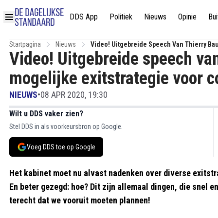
DDS App
Politiek
Nieuws
Opinie
Bui
Startpagina
Nieuws
Video! Uitgebreide Speech Van Thierry Bau
Video! Uitgebreide speech van
mogelijke exitstrategie voor c
NIEUWS
•
08 APR 2020, 19:30
Wilt u DDS vaker zien?
Stel DDS in als voorkeursbron op Google.
Voeg DDS toe op Google
Het kabinet moet nu alvast nadenken over diverse exitst
En beter gezegd: hoe? Dit zijn allemaal dingen, die snel 
terecht dat we vooruit moeten plannen!