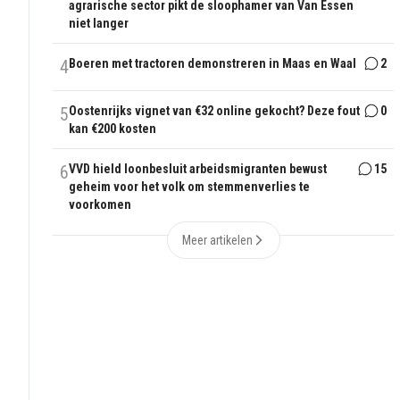
agrarische sector pikt de sloophamer van Van Essen
niet langer
4
Boeren met tractoren demonstreren in Maas en Waal
2
5
Oostenrijks vignet van €32 online gekocht? Deze fout
0
kan €200 kosten
6
VVD hield loonbesluit arbeidsmigranten bewust
15
geheim voor het volk om stemmenverlies te
voorkomen
Meer artikelen