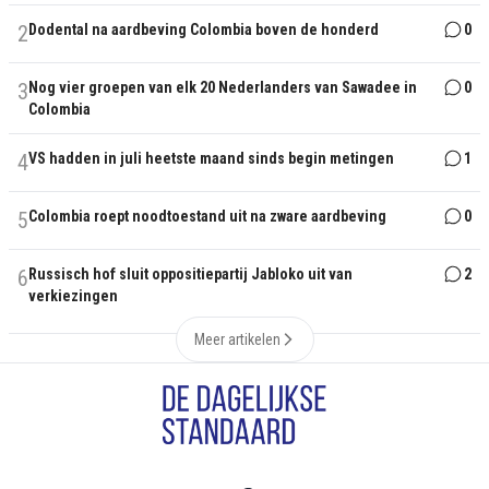
2
Dodental na aardbeving Colombia boven de honderd
0
3
Nog vier groepen van elk 20 Nederlanders van Sawadee in
0
Colombia
4
VS hadden in juli heetste maand sinds begin metingen
1
5
Colombia roept noodtoestand uit na zware aardbeving
0
6
Russisch hof sluit oppositiepartij Jabloko uit van
2
verkiezingen
Meer artikelen