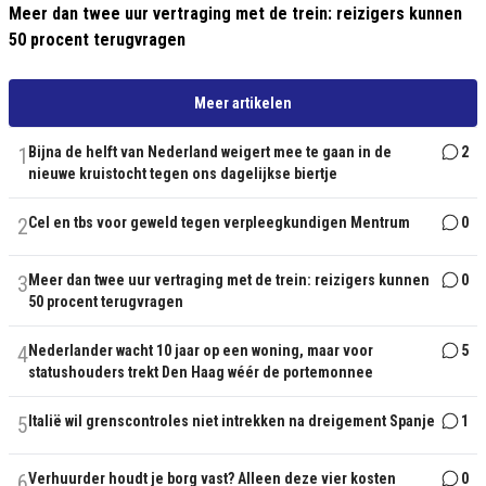
Meer dan twee uur vertraging met de trein: reizigers kunnen
50 procent terugvragen
Meer artikelen
1
Bijna de helft van Nederland weigert mee te gaan in de
2
nieuwe kruistocht tegen ons dagelijkse biertje
2
Cel en tbs voor geweld tegen verpleegkundigen Mentrum
0
3
Meer dan twee uur vertraging met de trein: reizigers kunnen
0
50 procent terugvragen
4
Nederlander wacht 10 jaar op een woning, maar voor
5
statushouders trekt Den Haag wéér de portemonnee
5
Italië wil grenscontroles niet intrekken na dreigement Spanje
1
6
Verhuurder houdt je borg vast? Alleen deze vier kosten
0