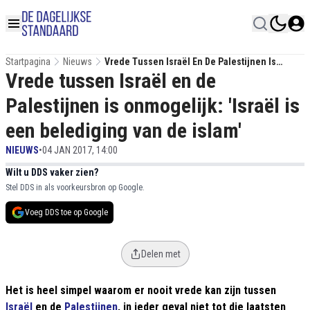
Startpagina
Nieuws
Vrede Tussen Israël En De Palestijnen Is
Vrede tussen Israël en de
Onmogelijk: 'Israël Is Een Belediging Van De
Islam'
Palestijnen is onmogelijk: 'Israël is
een belediging van de islam'
NIEUWS
•
04 JAN 2017, 14:00
Wilt u DDS vaker zien?
Stel DDS in als voorkeursbron op Google.
Voeg DDS toe op Google
Delen met
Het is heel simpel waarom er nooit vrede kan zijn tussen
Israël
en de
Palestijnen
, in ieder geval niet tot die laatsten