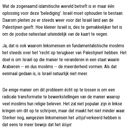
Wat de zogenaamd islamitische wereld betreft is er maar één
oplossing voor deze 'belediging': Israël moet ophouden te bestaan.
Daarom pleiten ze er steeds weer voor dat Israël land aan de
Palestijnen geeft. Hoe kleiner Israël is, des te gemakkelijker het is
om de joodse natiestaat uiteindelijk van de kaart te vegen.
Ja, dat is ook waarom linksmensen en fundamentalistische moslims
het steeds over het 'recht op terugkeer van Palestijnen' hebben. Het
doel is om Israël op die manier te veranderen in een staat waarin
Arabieren -- en dus moslims -- de meerderheid vormen. Als dat
eenmaal gedaan is, is Israël natuurlijk niet meer.
De enige manier om dit probleem écht op te lossen is om een
radicale transformatie te bewerkstellingen van de manier waarop
veel moslims hun religie beleven. Het zal niet populair zijn in linkse
kringen om dit op te schrijven, maar dat maakt het niet minder waar.
Sterker nog, aangezien linksmensen het
altijd
verkeerd hebben is
dat eens te meer bewijs dat het
klopt
.