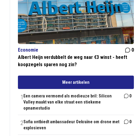
Economie
0
Albert Heijn verdubbelt de weg naar €3 winst - heeft
koopzegels sparen nog zin?
Meer artikelen
1
Een camera vermomd als modieuze bril: Silicon
0
Valley maakt van elke straat een stiekeme
opnamestudio
2
Sofia ontbiedt ambassadeur Oekraïne om drone met
0
explosieven