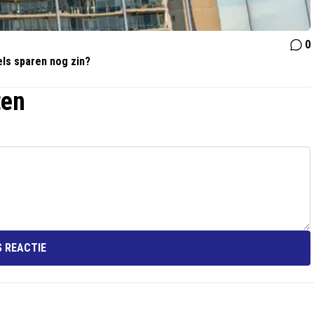
0
els sparen nog zin?
ten
 REACTIE