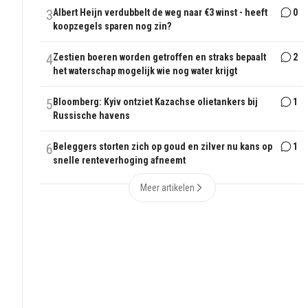
3
Albert Heijn verdubbelt de weg naar €3 winst - heeft
0
koopzegels sparen nog zin?
4
Zestien boeren worden getroffen en straks bepaalt
2
het waterschap mogelijk wie nog water krijgt
5
Bloomberg: Kyiv ontziet Kazachse olietankers bij
1
Russische havens
6
Beleggers storten zich op goud en zilver nu kans op
1
snelle renteverhoging afneemt
Meer artikelen