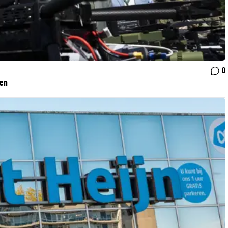
0
ven