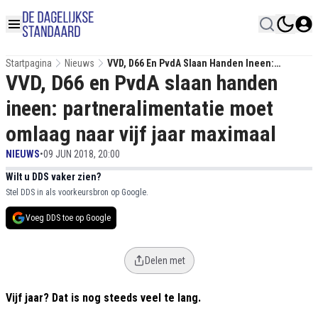
Startpagina
Nieuws
VVD, D66 En PvdA Slaan Handen Ineen:
VVD, D66 en PvdA slaan handen
Partneralimentatie Moet Omlaag Naar Vijf Jaar
Maximaal
ineen: partneralimentatie moet
omlaag naar vijf jaar maximaal
NIEUWS
•
09 JUN 2018, 20:00
Wilt u DDS vaker zien?
Stel DDS in als voorkeursbron op Google.
Voeg DDS toe op Google
Delen met
Vijf jaar? Dat is nog steeds veel te lang.