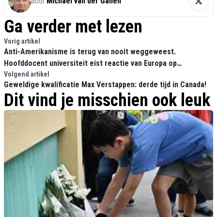
Michael van der Galien
door
Ga verder met lezen
Vorig artikel
Anti-Amerikanisme is terug van nooit weggeweest.
Hoofddocent universiteit eist reactie van Europa op
'Amerikaanse inmenging'
Volgend artikel
Geweldige kwalificatie Max Verstappen: derde tijd in Canada!
Dit vind je misschien ook leuk