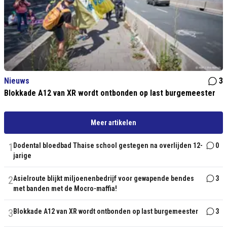
Nieuws
3
Blokkade A12 van XR wordt ontbonden op last burgemeester
Meer artikelen
1
Dodental bloedbad Thaise school gestegen na overlijden 12-
0
jarige
2
Asielroute blijkt miljoenenbedrijf voor gewapende bendes
3
met banden met de Mocro-maffia!
3
Blokkade A12 van XR wordt ontbonden op last burgemeester
3