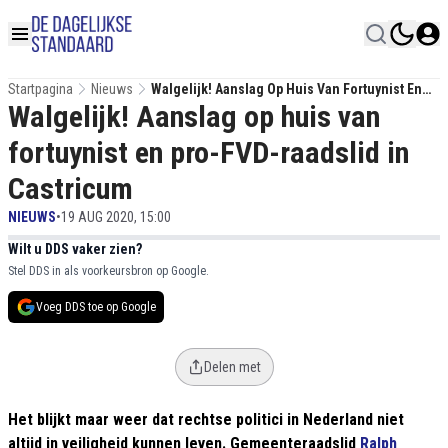
Startpagina
Nieuws
Walgelijk! Aanslag Op Huis Van Fortuynist En
Walgelijk! Aanslag op huis van
Pro-FVD-Raadslid In Castricum
fortuynist en pro-FVD-raadslid in
Castricum
NIEUWS
•
19 AUG 2020, 15:00
Wilt u DDS vaker zien?
Stel DDS in als voorkeursbron op Google.
Voeg DDS toe op Google
Delen met
Het blijkt maar weer dat rechtse politici in Nederland niet
altijd in veiligheid kunnen leven. Gemeenteraadslid
Ralph