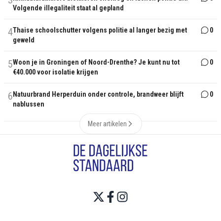
3
Volgende illegaliteit staat al gepland
4
Thaise schoolschutter volgens politie al langer bezig met
0
geweld
5
Woon je in Groningen of Noord-Drenthe? Je kunt nu tot
0
€40.000 voor isolatie krijgen
6
Natuurbrand Herperduin onder controle, brandweer blijft
0
nablussen
Meer artikelen