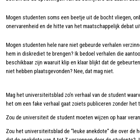
Mogen studenten soms een beetje uit de bocht vliegen, onbel
onervarenheid en de hitte van het maatschappelijk debat uit
Mogen studenten hele nare niet gebeurde verhalen verzinn
hem in diskrediet te brengen? Ik bedoel verhalen die aanto
beschikbaar zijn waaruit klip en klaar blijkt dat de gebeu
niet hebben plaatsgevonden? Nee, dat mag niet.
Mag het universiteitsblad zo’n verhaal van de student wa
het om een fake verhaal gaat zoiets publiceren zonder het t
Zou de universiteit de student moeten wijzen op haar veran
Zou het universiteitsblad de “leuke anekdote” die over de 
dat de anekdote van A tot Z verzonnen door de studente? J