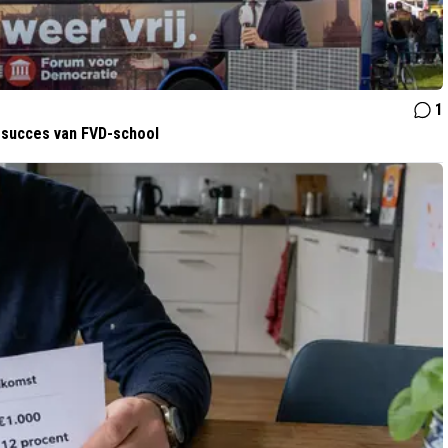
1
r succes van FVD-school