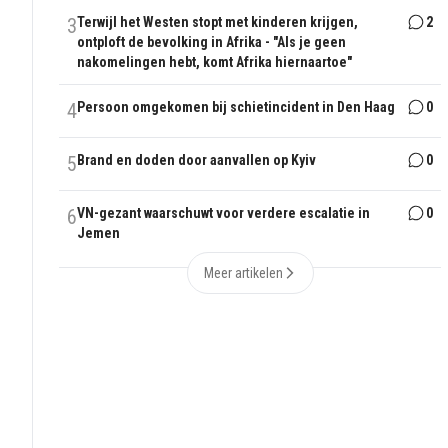
3
Terwijl het Westen stopt met kinderen krijgen,
2
ontploft de bevolking in Afrika - "Als je geen
nakomelingen hebt, komt Afrika hiernaartoe"
4
Persoon omgekomen bij schietincident in Den Haag
0
5
Brand en doden door aanvallen op Kyiv
0
6
VN-gezant waarschuwt voor verdere escalatie in
0
Jemen
Meer artikelen