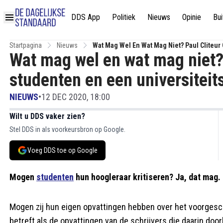
DDS App
Politiek
Nieuws
Opinie
Bui
Startpagina
Nieuws
Wat Mag Wel En Wat Mag Niet? Paul Cliteur 
Wat mag wel en wat mag niet? 
studenten en een universiteits
NIEUWS
•
12 DEC 2020, 18:00
Wilt u DDS vaker zien?
Stel DDS in als voorkeursbron op Google.
Voeg DDS toe op Google
Mogen
studenten
hun hoogleraar kritiseren? Ja, dat mag.
Mogen zij hun eigen opvattingen hebben over het voorgesch
betreft als de opvattingen van de schrijvers die daarin door