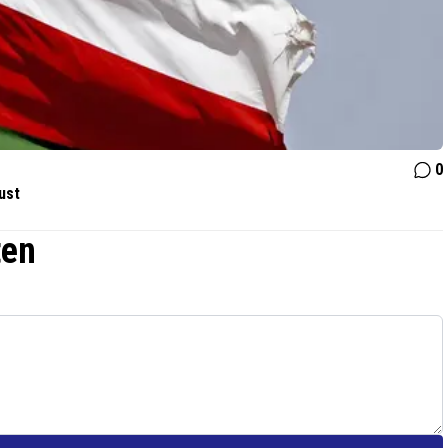
0
ust
ten