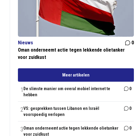
Nieuws
0
Oman onderneemt actie tegen lekkende olietanker
voor zuidkust
Meer artikelen
1
De slimste manier om overal mobiel internet te
0
hebben
2
VS: gesprekken tussen Libanon en Israël
0
voorspoedig verlopen
3
Oman onderneemt actie tegen lekkende olietanker
0
voor zuidkust