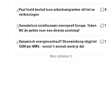
4
Paul hield besluit loon arbeidsmigranten stil tot na
0
verkiezingen
5
Genadeloze asieltsunami overspoelt Europa: Teken
1
NU de petitie voor een directe asielstop!
6
Dynamisch energiecontract? Stroominkoop stijgt tot
1
€200 per MWh - vooral ’s avonds merk je dat
Meer artikelen