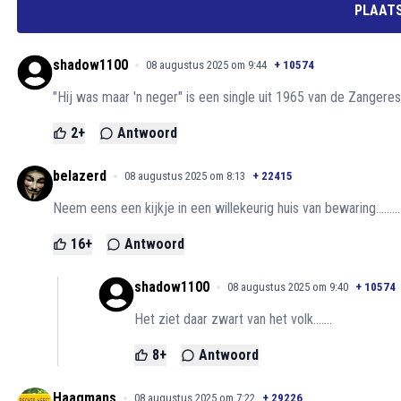
PLAATS
shadow1100
08 augustus 2025 om 9:44
+
10574
"Hij was maar 'n neger" is een single uit 1965 van de Zangere
2
+
Antwoord
belazerd
08 augustus 2025 om 8:13
+
22415
Neem eens een kijkje in een willekeurig huis van bewaring...........
16
+
Antwoord
shadow1100
08 augustus 2025 om 9:40
+
10574
Het ziet daar zwart van het volk.......
8
+
Antwoord
Haagmans
08 augustus 2025 om 7:22
+
29226