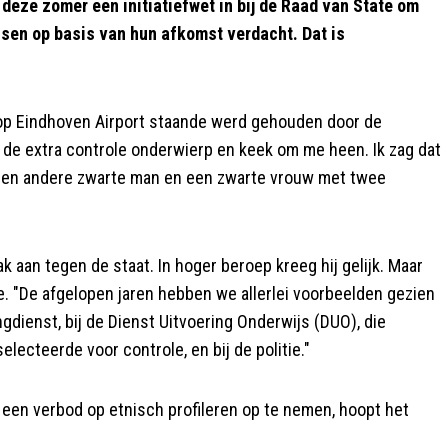
ze zomer een initiatiefwet in bij de Raad van State om
nsen op basis van hun afkomst verdacht. Dat is
j op Eindhoven Airport staande werd gehouden door de
 de extra controle onderwierp en keek om me heen. Ik zag dat
e een andere zwarte man en een zwarte vrouw met twee
aan tegen de staat. In hoger beroep kreeg hij gelijk. Maar
e. "De afgelopen jaren hebben we allerlei voorbeelden gezien
ngdienst, bij de Dienst Uitvoering Onderwijs (DUO), die
ecteerde voor controle, en bij de politie."
 een verbod op etnisch profileren op te nemen, hoopt het