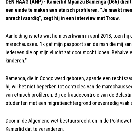
DEN HAAG (ANP) - Kamerlid Mpanzu Bamenga (D66) dient de
een einde te maken aan etnisch profileren. "Je maakt me
onrechtvaardig", zegt hij in een interview met Trouw.
Aanleiding is iets wat hem overkwam in april 2018, toen hi
marechaussee. "Ik gaf mijn paspoort aan de man die mij aan
iedereen die op mijn vlucht zat door mocht lopen. Behalv
kinderen."
Bamenga, die in Congo werd geboren, spande een rechtszaak 
hij wil het niet beperken tot controles van de marechausse
van etnisch profileren. Bij de fraudecontrole van de Belasti
studenten met een migratieachtergrond onevenredig vaak sel
Door in de Algemene wet bestuursrecht en in de Politiewet
Kamerlid dat te veranderen.