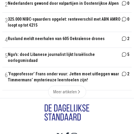
2
Nederlanders gewond door valpartijen in Oostenrijkse Alpen
0
3
325.000 NIBC-spaarders opgelet: renteverschil met ABN AMRO
0
loopt op tot €215
4
Rusland meldt neerhalen van 605 Oekraïense drones
2
5
Ngo's: dood Libanese journalist lijkt Israëlische
5
oorlogsmisdaad
6
‘Fopprofessor’ Frans onder vuur: Jetten moet uitleggen waar
2
Timmermans’ mysterieuze leerstoelen zijn!
Meer artikelen