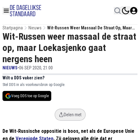
Startpagina
Nieuws
Wit-Russen Weer Massaal De Straat Op, Maar
Wit-Russen weer massaal de straat
Loekasjenko Gaat Nergens Heen
op, maar Loekasjenko gaat
nergens heen
NIEUWS
•
06 SEP 2020, 21:00
Wilt u DDS vaker zien?
Stel DDS in als voorkeursbron op Google.
Voeg DDS toe op Google
Delen met
De Wit-Russische oppositie is boos, net als de Europese Unie
en de
Verenigde Staten
. Zij geloven alle drie dat er