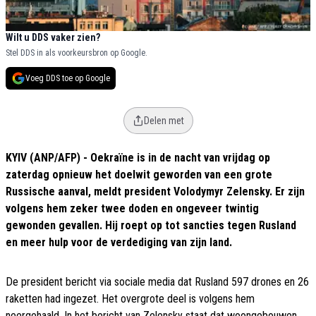
Wilt u DDS vaker zien?
Stel DDS in als voorkeursbron op Google.
Voeg DDS toe op Google
Delen met
KYIV (ANP/AFP) - Oekraïne is in de nacht van vrijdag op
zaterdag opnieuw het doelwit geworden van een grote
Russische aanval, meldt president Volodymyr Zelensky. Er zijn
volgens hem zeker twee doden en ongeveer twintig
gewonden gevallen. Hij roept op tot sancties tegen Rusland
en meer hulp voor de verdediging van zijn land.
De president bericht via sociale media dat Rusland 597 drones en 26
raketten had ingezet. Het overgrote deel is volgens hem
neergehaald. In het bericht van Zelensky staat dat woongebouwen