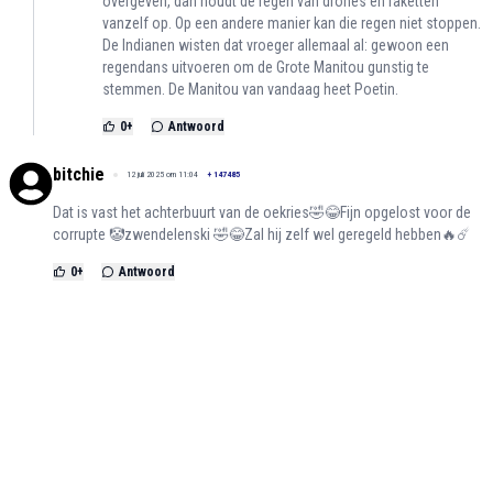
overgeven, dan houdt de regen van drones en raketten
vanzelf op. Op een andere manier kan die regen niet stoppen.
De Indianen wisten dat vroeger allemaal al: gewoon een
regendans uitvoeren om de Grote Manitou gunstig te
stemmen. De Manitou van vandaag heet Poetin.
0
+
Antwoord
bitchie
12 juli 2025 om 11:04
+
147485
Dat is vast het achterbuurt van de oekries🤣😂Fijn opgelost voor de
corrupte 🤡zwendelenski 🤣😂Zal hij zelf wel geregeld hebben🔥☄️
0
+
Antwoord