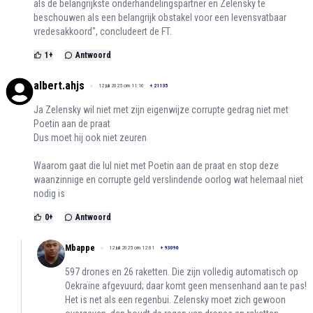
als de belangrijkste onderhandelingspartner en Zelensky te
beschouwen als een belangrijk obstakel voor een levensvatbaar
vredesakkoord", concludeert de FT.
1
+
Antwoord
albert.ahjs
12 juli 2025 om 11:16
+
21135
Ja Zelensky wil niet met zijn eigenwijze corrupte gedrag niet met
Poetin aan de praat
Dus moet hij ook niet zeuren
Waarom gaat die lul niet met Poetin aan de praat en stop deze
waanzinnige en corrupte geld verslindende oorlog wat helemaal niet
nodig is
0
+
Antwoord
Mbappe
12 juli 2025 om 12:01
+
93096
597 drones en 26 raketten. Die zijn volledig automatisch op
Oekraïne afgevuurd; daar komt geen mensenhand aan te pas!
Het is net als een regenbui. Zelensky moet zich gewoon