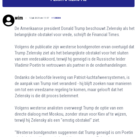
wim
12 juli 2025 om 11:57
+
138306
De Amerikaanse president Donald Trump beschouwt Zelensky als het
belangrijkste obstakel voor vrede, schrijft de Financial Times.
Volgens de publicatie zijn westerse bondgenoten ervan overtuigd dat
Trump Zelensky ziet als het belangrijkste obstakel voor het sluiten
van een vredesakkoord, terwijl hij geneigd is de Russische leider
Vladimir Poetin te vertrouwen als partner in de onderhandelingen.
Ondanks de beloofde levering van Patriot-luchtafweersystemen, is
de aanpak van Trump niet veranderd - hij blijft zoeken naar manieren
om tot een vreedzame regeling te komen, maar gelooft dat het
Zelensky is die dit proces belemmert.
Volgens westerse analisten overweegt Trump de optie van een
directe dialoog met Moskou, zonder steun voor Kiev af te wijzen,
terwijl hij Zelensky als een "ernstig obstakel" ziet.
"Westerse bondgenoten suggereren dat Trump geneigd is om Poetin