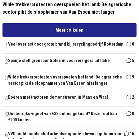
Wilde trekkerprotesten overspoelen het land: De agrarische
sector pikt de sloophamer van Van Essen niet langer
Meer artikelen
1
Veel overlast door grote brand bij recyclingbedrijf Rotterdam
0
2
Spanje stelt grenscontroles in voor reizigers uit Italië
5
3
Wilde trekkerprotesten overspoelen het land: De agrarische
9
sector pikt de sloophamer van Van Essen niet langer
4
Boeren met tractoren demonstreren in Maas en Waal
2
5
Oostenrijks vignet van €32 online gekocht? Deze fout kan
0
€200 kosten
6
VVD hield loonbesluit arbeidsmigranten bewust geheim voor
15