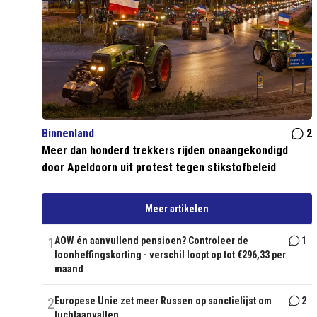
Binnenland
2
Meer dan honderd trekkers rijden onaangekondigd
door Apeldoorn uit protest tegen stikstofbeleid
Meer artikelen
1
AOW én aanvullend pensioen? Controleer de
1
loonheffingskorting - verschil loopt op tot €296,33 per
maand
2
Europese Unie zet meer Russen op sanctielijst om
2
luchtaanvallen