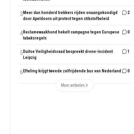
3
Meer dan honderd trekkers rijden onaangekondigd
2
door Apeldoorn uit protest tegen stikstofbeleid
4
Reclamewaakhond hekelt campagne tegen Europese
0
tabaksregels
5
Duitse Veiligheidsraad bespreekt drone-incident
1
Leipzig
6
Efteling krijgt tweede zelfrijdende bus van Nederland
0
Meer artikelen