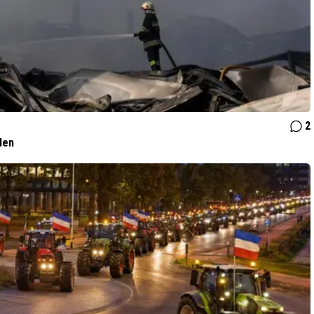
2
len