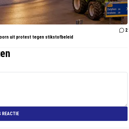
2
orn uit protest tegen stikstofbeleid
ten
 REACTIE