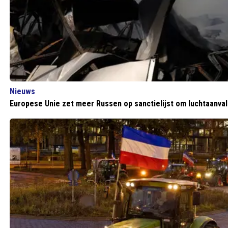
Nieuws
Europese Unie zet meer Russen op sanctielijst om luchtaanval