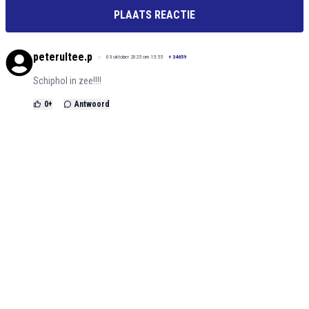
PLAATS REACTIE
peterultee.p
03 oktober 2025 om 15:55
+
34659
Schiphol in zee!!!!
0
+
Antwoord