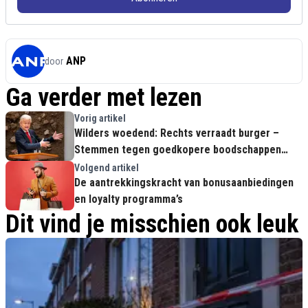
ANP
door
Ga verder met lezen
Vorig artikel
Wilders woedend: Rechts verraadt burger –
Stemmen tegen goedkopere boodschappen
voor miljarden naar Afrika
Volgend artikel
De aantrekkingskracht van bonusaanbiedingen
en loyalty programma’s
Dit vind je misschien ook leuk