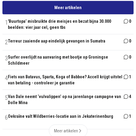
Meer artikelen
1
'Buurtopa’ misbruikte drie meisjes en bezat bijna 30.000
0
beelden: vier jaar cel, geen tbs
2
Terreur zaaiende aap eindelijk gevangen in Sumatra
0
3
Surfer overlijdt na aanvaring met bootje op Groningse
0
Schildmeer
4
Fiets van Batavus, Sparta, Koga of Babboe? Accell krijgt uitstel
1
van betaling - controleer je garantie
5
Van Dale neemt ‘vulvalippen’ op na jarenlange campagne van
4
Dolle Mina
6
Oekraïne valt Wildberries-locatie aan in Jekaterinenburg
1
Meer artikelen