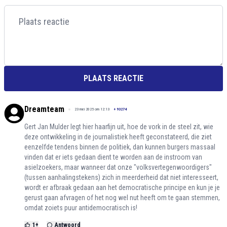
PLAATS REACTIE
Dreamteam
23 mei 2025 om 12:13
+
93274
Gert Jan Mulder legt hier haarfijn uit, hoe de vork in de steel zit, wie
deze ontwikkeling in de journalistiek heeft geconstateerd, die ziet
eenzelfde tendens binnen de politiek, dan kunnen burgers massaal
vinden dat er iets gedaan dient te worden aan de instroom van
asielzoekers, maar wanneer dat onze "volksvertegenwoordigers"
(tussen aanhalingstekens) zich in meerderheid dat niet interesseert,
wordt er afbraak gedaan aan het democratische principe en kun je je
gerust gaan afvragen of het nog wel nut heeft om te gaan stemmen,
omdat zoiets puur antidemocratisch is!
1
+
Antwoord