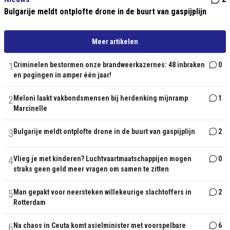
Bulgarije meldt ontplofte drone in de buurt van gaspijplijn
Meer artikelen
1
Criminelen bestormen onze brandweerkazernes: 48 inbraken
0
en pogingen in amper één jaar!
2
Meloni laakt vakbondsmensen bij herdenking mijnramp
1
Marcinelle
3
Bulgarije meldt ontplofte drone in de buurt van gaspijplijn
2
4
Vlieg je met kinderen? Luchtvaartmaatschappijen mogen
0
straks geen geld meer vragen om samen te zitten
5
Man gepakt voor neersteken willekeurige slachtoffers in
2
Rotterdam
6
Na chaos in Ceuta komt asielminister met voorspelbare
6