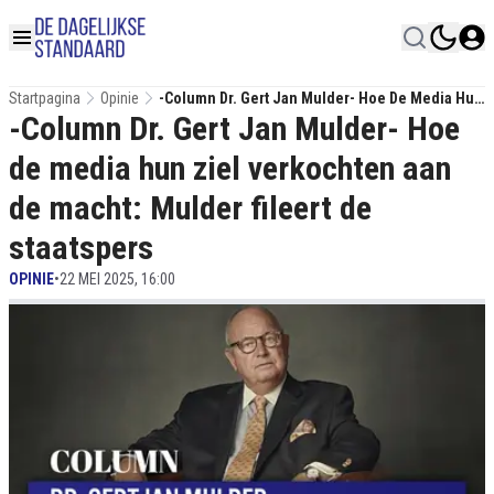
Startpagina
Opinie
-Column Dr. Gert Jan Mulder- Hoe De Media Hun
-Column Dr. Gert Jan Mulder- Hoe
Ziel Verkochten Aan De Macht: Mulder Fileert De
Staatspers
de media hun ziel verkochten aan
de macht: Mulder fileert de
staatspers
OPINIE
•
22 MEI 2025, 16:00