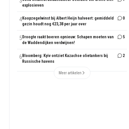
3
explosieven
4
Koopzegelwinst bij Albert Heijn halveert: gemiddeld
0
gezin houdt nog €23,38 per jaar over
5
Droogte raakt boeren opnieuw: Schapen moeten van
5
de Waddendijken verdwijnen!
6
Bloomberg: Kyiv ontziet Kazachse olietankers bij
2
Russische havens
Meer artikelen