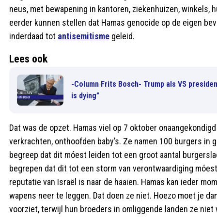
neus, met bewapening in kantoren, ziekenhuizen, winkels, h
eerder kunnen stellen dat Hamas genocide op de eigen bev
inderdaad tot
antisemitisme
geleid.
Lees ook
-Column Frits Bosch- Trump als VS presiden
is dying”
Dat was de opzet. Hamas viel op 7 oktober onaangekondigd
verkrachten, onthoofden baby’s. Ze namen 100 burgers in gi
begreep dat dit móest leiden tot een groot aantal burgersl
begrepen dat dit tot een storm van verontwaardiging móest
reputatie van Israël is naar de haaien. Hamas kan ieder mom
wapens neer te leggen. Dat doen ze niet. Hoezo moet je dan
voorziet, terwijl hun broeders in omliggende landen ze nie