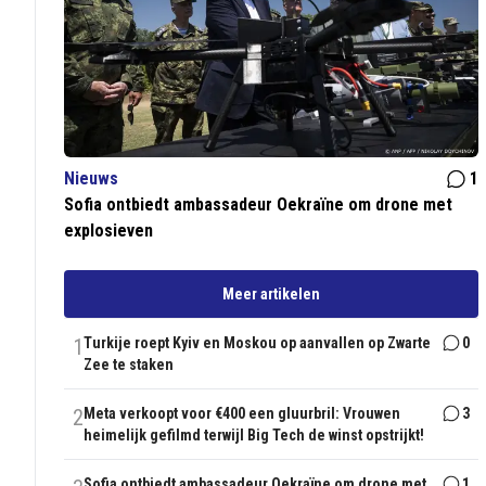
Nieuws
1
Sofia ontbiedt ambassadeur Oekraïne om drone met
explosieven
Meer artikelen
1
Turkije roept Kyiv en Moskou op aanvallen op Zwarte
0
Zee te staken
2
Meta verkoopt voor €400 een gluurbril: Vrouwen
3
heimelijk gefilmd terwijl Big Tech de winst opstrijkt!
Sofia ontbiedt ambassadeur Oekraïne om drone met
1