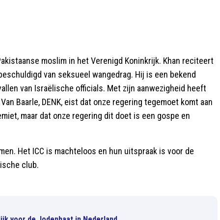
Pakistaanse moslim in het Verenigd Koninkrijk. Khan reciteert
r beschuldigd van seksueel wangedrag. Hij is een bekend
allen van Israëlische officials. Met zijn aanwezigheid heeft
t Van Baarle, DENK, eist dat onze regering tegemoet komt aan
semiet, maar dat onze regering dit doet is een gospe en
nomen. Het ICC is machteloos en hun uitspraak is voor de
ische club.
lijk voor de Jodenhaat in Nederland