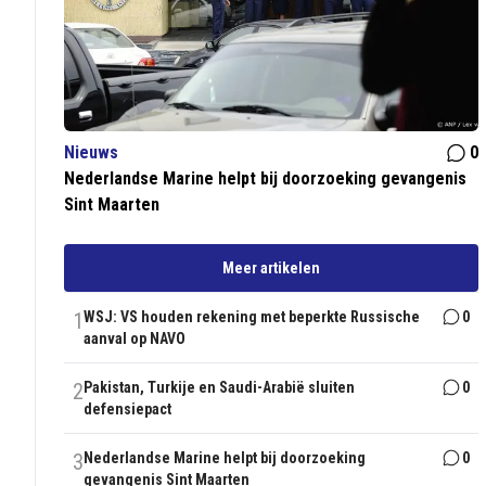
Nieuws
0
Nederlandse Marine helpt bij doorzoeking gevangenis
Sint Maarten
Meer artikelen
1
WSJ: VS houden rekening met beperkte Russische
0
aanval op NAVO
2
Pakistan, Turkije en Saudi-Arabië sluiten
0
defensiepact
3
Nederlandse Marine helpt bij doorzoeking
0
gevangenis Sint Maarten