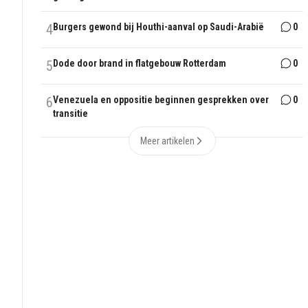
4
Burgers gewond bij Houthi-aanval op Saudi-Arabië
0
5
Dode door brand in flatgebouw Rotterdam
0
6
Venezuela en oppositie beginnen gesprekken over
0
transitie
Meer artikelen