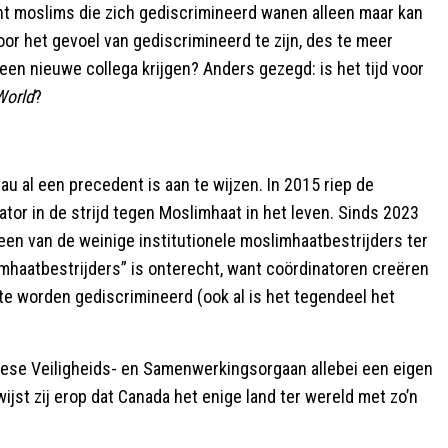
cent moslims die zich gediscrimineerd wanen alleen maar kan
r het gevoel van gediscrimineerd te zijn, des te meer
 een nieuwe collega krijgen? Anders gezegd: is het tijd voor
World
?
au al een precedent is aan te wijzen. In 2015 riep de
or in de strijd tegen Moslimhaat in het leven. Sinds 2023
een van de weinige institutionele moslimhaatbestrijders ter
mhaatbestrijders” is onterecht, want coördinatoren creëren
 te worden gediscrimineerd (ook al is het tegendeel het
pese Veiligheids- en Samenwerkingsorgaan allebei een eigen
jst zij erop dat Canada het enige land ter wereld met zo’n