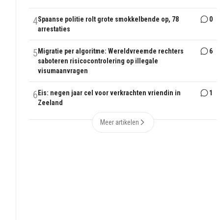
4
Spaanse politie rolt grote smokkelbende op, 78
0
arrestaties
5
Migratie per algoritme: Wereldvreemde rechters
6
saboteren risicocontrolering op illegale
visumaanvragen
6
Eis: negen jaar cel voor verkrachten vriendin in
1
Zeeland
Meer artikelen