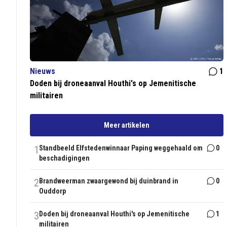
Nieuws
1
Doden bij droneaanval Houthi's op Jemenitische
militairen
Meer artikelen
1
Standbeeld Elfstedenwinnaar Paping weggehaald om
0
beschadigingen
2
Brandweerman zwaargewond bij duinbrand in
0
Ouddorp
3
Doden bij droneaanval Houthi's op Jemenitische
1
militairen