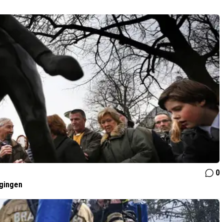
0
gingen