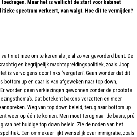
 toedragen. Maar het is wellicht de start voor kabinet
itieke spectrum verkeert, van walgt. Hoe dit te vermijden?
valt niet mee om te keren als je al zo ver gevorderd bent. De
rachtig en begrijpelijk machtspreidingspolitiek, zoals Joop
et is vervolgens door links ‘vergeten’. Geen wonder dat dit
 is bottom up en daar is van afgeweken naar top down,
was. Er worden geen verkiezingen gewonnen zonder de grootste
iezingsthema’s. Dat betekent bakens verzetten en meer
aanspreken. Weg van top down beleid, terug naar bottom up
ient weer op één te komen. Men moet terug naar de basis, pré
eg van het huidige top down beleid. Zie de noden van het
itspolitiek. Een ommekeer lijkt wenselijk over immigratie, zoals