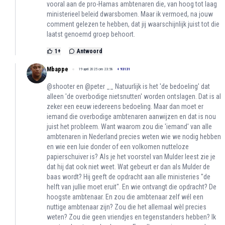
vooral aan de pro-Hamas ambtenaren die, van hoog tot laag
ministerieel beleid dwarsbomen. Maar ik vermoed, na jouw
comment gelezen te hebben, dat jij waarschijnlijk juist tot die
laatst genoemd groep behoort.
1
+
Antwoord
Mbappe
19 april 2025 om 23:58
+
93131
@shooter en @peter __ Natuurlijk is het 'de bedoeling' dat
alleen 'de overbodige nietsnutten' worden ontslagen. Dat is al
zeker een eeuw iedereens bedoeling. Maar dan moet er
iemand die overbodige ambtenaren aanwijzen en dat is nou
juist het probleem. Want waarom zou die 'iemand' van alle
ambtenaren in Nederland precies weten wie we nodig hebben
en wie een luie donder of een volkomen nutteloze
papierschuiver is? Als je het voorstel van Mulder leest zie je
dat hij dat ook niet weet. Wat gebeurt er dan als Mulder de
baas wordt? Hij geeft de opdracht aan alle ministeries "de
helft van jullie moet eruit". En wie ontvangt die opdracht? De
hoogste ambtenaar. En zou die ambtenaar zelf wél een
nuttige ambtenaar zijn? Zou die het allemaal wèl precies
weten? Zou die geen vriendjes en tegenstanders hebben? Ik