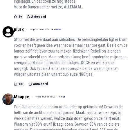
ingejaagd. En dat doen ze nog steeds.
Voor de Burgerrechter met ze, ALLEMAAL.
6
+
Antwoord
plurk
19 april 2025 om 16:34
+
149442
Stop met die overdaad aan subsidies. De belastingbetaler ligt er krom
voor en heeft geen idee waar het allemaal naar toe gaat. Deels om de
burger zelf het leven zuur te maken. Ikstinkerin Rebellion is er een
mooi voorbeeld van. Maar ook heks kaag heeft honderden miljoenen
overgemaakt naar terroristische clubjes. DOGE en wel zo snel
mogelijk. Ook in de EU is het een corrupte bende waar miljoenen
worden uitbetaald aan uiterst dubieuze NGO'tjes.
13
+
Antwoord
Mbappe
19 april 2025 om 15:28
+
93131
Goh, dat niemand daar nou ooit eerder op gekomen is! Gewoon de
helft van de ambtenaren eruit gooien. Maakt niet uit wie ze zijn, bij
welke dienst ze werken, wat ze daar doen: gewoon de helft eruit.
Waarom niet 80% eruit? Ik zeg: doen. Gewoon 80% van de cipiers