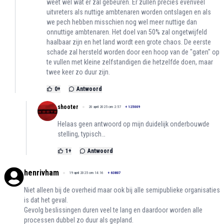
weet wel wat er zal gebeuren. Er zullen precies evenveel
uitvreters als nuttige ambtenaren worden ontslagen en als
we pech hebben misschien nog wel meer nuttige dan
onnuttige ambtenaren. Het doel van 50% zal ongetwijfeld
haalbaar zijn en het land wordt een grote chaos. De eerste
schade zal hersteld worden door een hoop van de "gaten" op
te vullen met kleine zelfstandigen die hetzelfde doen, maar
twee keer zo duur zijn.
0
+
Antwoord
shooter
20 april 2025 om 2:57
+
125009
Helaas geen antwoord op mijn duidelijk onderbouwde
stelling, typisch…
1
+
Antwoord
henrivham
19 april 2025 om 14:16
+
63807
Niet alleen bij de overheid maar ook bij alle semipublieke organisaties
is dat het geval.
Gevolg beslissingen duren veel te lang en daardoor worden alle
processen dubbel zo duur als gepland.