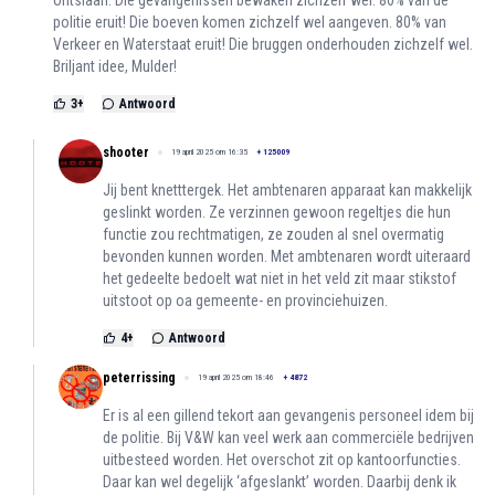
ontslaan. Die gevangenissen bewaken zichzelf wel. 80% van de
politie eruit! Die boeven komen zichzelf wel aangeven. 80% van
Verkeer en Waterstaat eruit! Die bruggen onderhouden zichzelf wel.
Briljant idee, Mulder!
3
+
Antwoord
shooter
19 april 2025 om 16:35
+
125009
Jij bent knetttergek. Het ambtenaren apparaat kan makkelijk
geslinkt worden. Ze verzinnen gewoon regeltjes die hun
functie zou rechtmatigen, ze zouden al snel overmatig
bevonden kunnen worden. Met ambtenaren wordt uiteraard
het gedeelte bedoelt wat niet in het veld zit maar stikstof
uitstoot op oa gemeente- en provinciehuizen.
4
+
Antwoord
peterrissing
19 april 2025 om 18:46
+
4872
Er is al een gillend tekort aan gevangenis personeel idem bij
de politie. Bij V&W kan veel werk aan commerciële bedrijven
uitbesteed worden. Het overschot zit op kantoorfuncties.
Daar kan wel degelijk ‘afgeslankt’ worden. Daarbij denk ik