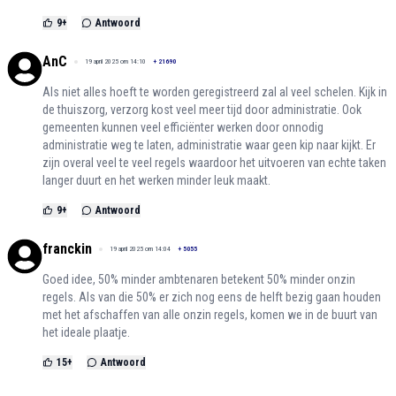
9
+
Antwoord
AnC
19 april 2025 om 14:10
+
21690
Als niet alles hoeft te worden geregistreerd zal al veel schelen. Kijk in
de thuiszorg, verzorg kost veel meer tijd door administratie. Ook
gemeenten kunnen veel efficiënter werken door onnodig
administratie weg te laten, administratie waar geen kip naar kijkt. Er
zijn overal veel te veel regels waardoor het uitvoeren van echte taken
langer duurt en het werken minder leuk maakt.
9
+
Antwoord
franckin
19 april 2025 om 14:04
+
5055
Goed idee, 50% minder ambtenaren betekent 50% minder onzin
regels. Als van die 50% er zich nog eens de helft bezig gaan houden
met het afschaffen van alle onzin regels, komen we in de buurt van
het ideale plaatje.
15
+
Antwoord