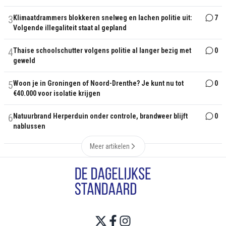
3
Klimaatdrammers blokkeren snelweg en lachen politie uit:
7
Volgende illegaliteit staat al gepland
4
Thaise schoolschutter volgens politie al langer bezig met
0
geweld
5
Woon je in Groningen of Noord-Drenthe? Je kunt nu tot
0
€40.000 voor isolatie krijgen
6
Natuurbrand Herperduin onder controle, brandweer blijft
0
nablussen
Meer artikelen