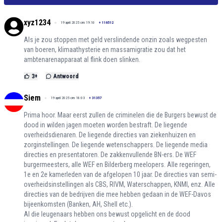
xyz1234
19 april 2025 om 19:10
+
116512
Als je zou stoppen met geld verslindende onzin zoals wegpesten
van boeren, klimaathysterie en massamigratie zou dat het
ambtenarenapparaat al flink doen slinken.
3
+
Antwoord
Siem
19 april 2025 om 18:03
+
31357
Prima hoor. Maar eerst zullen de criminelen die de Burgers bewust de
dood in wilden jagen moeten worden bestraft. De liegende
overheidsdienaren. De liegende directies van ziekenhuizen en
zorginstellingen. De liegende wetenschappers. De liegende media
directies en presentatoren. De zakkenvullende BN-ers. De WEF
burgermeesters, alle WEF en Bilderberg meelopers. Alle regeringen,
1e en 2e kamerleden van de afgelopen 10 jaar. De directies van semi-
overheidsinstellingen als CBS, RIVM, Waterschappen, KNMI, enz. Alle
directies van de bedrijven die mee hebben gedaan in de WEF-Davos
bijeenkomsten (Banken, AH, Shell etc.).
Al die leugenaars hebben ons bewust opgelicht en de dood