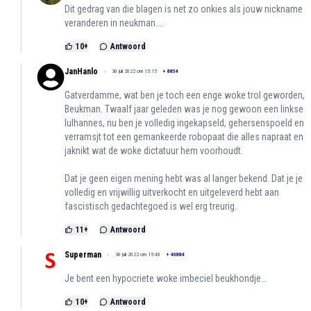
Dit gedrag van die blagen is net zo onkies als jouw nickname
veranderen in neukman....
10
+
Antwoord
JanHanlo
30 juli 2022 om 15:15
+
8854
Gatverdamme, wat ben je toch een enge woke trol geworden,
Beukman. Twaalf jaar geleden was je nog gewoon een linkse
lulhannes, nu ben je volledig ingekapseld, gehersenspoeld en
verramsjt tot een gemankeerde robopaat die alles napraat en
jaknikt wat de woke dictatuur hem voorhoudt.
Dat je geen eigen mening hebt was al langer bekend. Dat je je
volledig en vrijwillig uitverkocht en uitgeleverd hebt aan
fascistisch gedachtegoed is wel erg treurig.
11
+
Antwoord
Superman
30 juli 2022 om 15:40
+
46884
Je bent een hypocriete woke imbeciel beukhondje...
10
+
Antwoord