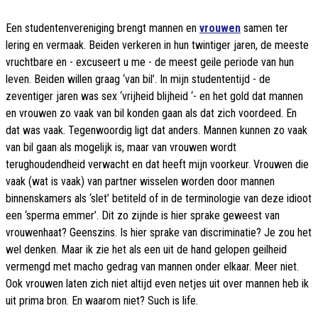
Een studentenvereniging brengt mannen en
vrouwen
samen ter
lering en vermaak. Beiden verkeren in hun twintiger jaren, de meeste
vruchtbare en - excuseert u me - de meest geile periode van hun
leven. Beiden willen graag ‘van bil’. In mijn studententijd - de
zeventiger jaren was sex ‘vrijheid blijheid ‘- en het gold dat mannen
en vrouwen zo vaak van bil konden gaan als dat zich voordeed. En
dat was vaak. Tegenwoordig ligt dat anders. Mannen kunnen zo vaak
van bil gaan als mogelijk is, maar van vrouwen wordt
terughoudendheid verwacht en dat heeft mijn voorkeur. Vrouwen die
vaak (wat is vaak) van partner wisselen worden door mannen
binnenskamers als ‘slet’ betiteld of in de terminologie van deze idioot
een ‘sperma emmer’. Dit zo zijnde is hier sprake geweest van
vrouwenhaat? Geenszins. Is hier sprake van discriminatie? Je zou het
wel denken. Maar ik zie het als een uit de hand gelopen geilheid
vermengd met macho gedrag van mannen onder elkaar. Meer niet.
Ook vrouwen laten zich niet altijd even netjes uit over mannen heb ik
uit prima bron. En waarom niet? Such is life.