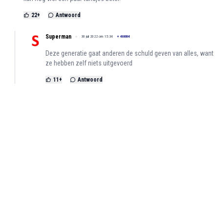
22
+
Antwoord
Superman
30 juli 2022 om 15:34
+
46884
Deze generatie gaat anderen de schuld geven van alles, want
ze hebben zelf niets uitgevoerd
11
+
Antwoord