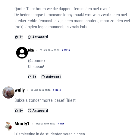
---
Quote:"Daar horen we die dappere feministen niet over.."
De hedendaagse feminisme lobby maakt vrouwen zwakker en niet
sterker. Echte feministen zijn geen mannenhaters, maar zouden wel
(ook) strijden tegen mannentjes zoals Frits.
7
+
Antwoord
Rkn
31 juli 2022 om 10:05
+
20296
@Jorimex
Chapeau!
1
+
Antwoord
wally
30 juli 2022 om 16:52
+
18346
Sukkels zonder moreel besef. Triest.
5
+
Antwoord
Monty1
30 juli 2022 om 16:32
+
8096
Islamisering in de studenten verenigingen.