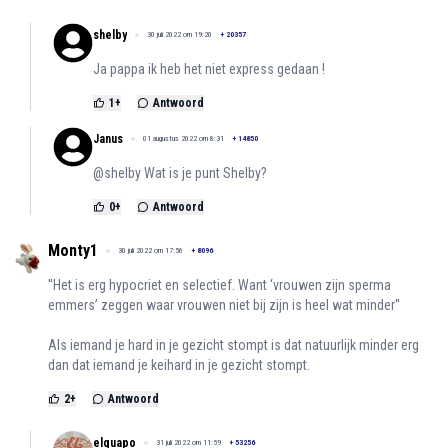
shelby
30 juli 2022 om 19:20
+
20357
Ja pappa ik heb het niet express gedaan !
1
+
Antwoord
Janus
01 augustus 2022 om 8:31
+
14850
@shelby Wat is je punt Shelby?
0
+
Antwoord
Monty1
30 juli 2022 om 17:56
+
8096
''Het is erg hypocriet en selectief. Want ‘vrouwen zijn sperma
emmers’ zeggen waar vrouwen niet bij zijn is heel wat minder''
Als iemand je hard in je gezicht stompt is dat natuurlijk minder erg
dan dat iemand je keihard in je gezicht stompt.
2
+
Antwoord
elguapo
31 juli 2022 om 11:59
+
53256