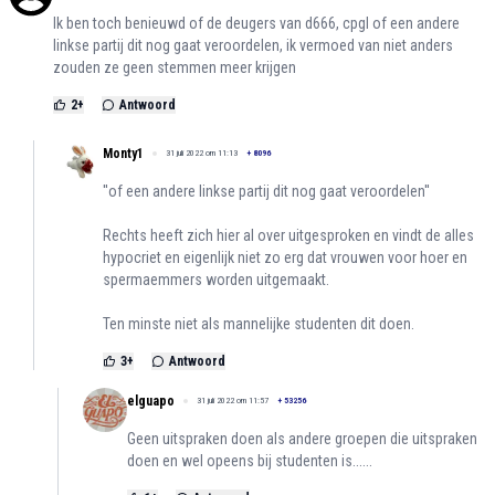
Ik ben toch benieuwd of de deugers van d666, cpgl of een andere
linkse partij dit nog gaat veroordelen, ik vermoed van niet anders
zouden ze geen stemmen meer krijgen
2
+
Antwoord
Monty1
31 juli 2022 om 11:13
+
8096
''of een andere linkse partij dit nog gaat veroordelen''
Rechts heeft zich hier al over uitgesproken en vindt de alles
hypocriet en eigenlijk niet zo erg dat vrouwen voor hoer en
spermaemmers worden uitgemaakt.
Ten minste niet als mannelijke studenten dit doen.
3
+
Antwoord
elguapo
31 juli 2022 om 11:57
+
53256
Geen uitspraken doen als andere groepen die uitspraken
doen en wel opeens bij studenten is......