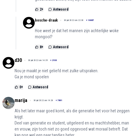
2
+
Antwoord
bosche-draak
30 juli 2022 om 22:30
+
16687
Hoe weet je dat het mannen zijn achterlijke woke
mongool?
8
+
Antwoord
d30
30 juli 2022 om 14:39
+
2930
Nou je maakt je niet geliefd met zulke uitspraken.
Ga je mond spoelen
0
+
Antwoord
marija
30 juli 2022 om 14:28
+
7801
Als het later maar goed komt, als die generatie het voor het zeggen
krijgt.
Deel van generatie ex student, uitgeleerd en nu machtshebber, man
en vrouw, zijn toch niet zo goed opgevoed wat moraal betreft. Dat
kan nog wel een paar tandjes beter.