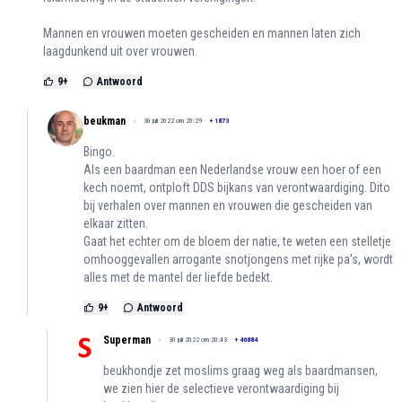
Mannen en vrouwen moeten gescheiden en mannen laten zich
laagdunkend uit over vrouwen.
9
+
Antwoord
beukman
30 juli 2022 om 20:29
+
1873
Bingo.
Als een baardman een Nederlandse vrouw een hoer of een
kech noemt, ontploft DDS bijkans van verontwaardiging. Dito
bij verhalen over mannen en vrouwen die gescheiden van
elkaar zitten.
Gaat het echter om de bloem der natie, te weten een stelletje
omhooggevallen arrogante snotjongens met rijke pa's, wordt
alles met de mantel der liefde bedekt.
9
+
Antwoord
Superman
30 juli 2022 om 20:43
+
46884
beukhondje zet moslims graag weg als baardmansen,
we zien hier de selectieve verontwaardiging bij