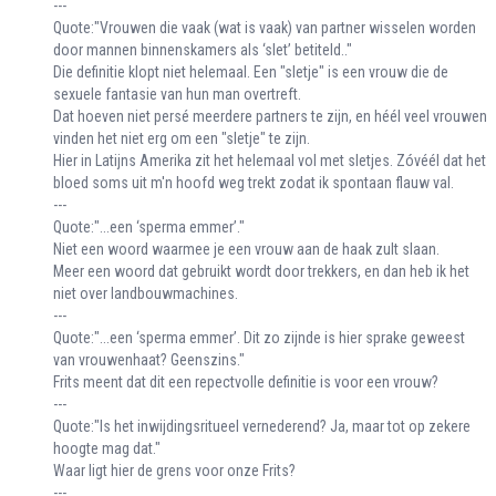
---
Quote:"Vrouwen die vaak (wat is vaak) van partner wisselen worden
door mannen binnenskamers als ‘slet’ betiteld.."
Die definitie klopt niet helemaal. Een "sletje" is een vrouw die de
sexuele fantasie van hun man overtreft.
Dat hoeven niet persé meerdere partners te zijn, en héél veel vrouwen
vinden het niet erg om een "sletje" te zijn.
Hier in Latijns Amerika zit het helemaal vol met sletjes. Zóvéél dat het
bloed soms uit m'n hoofd weg trekt zodat ik spontaan flauw val.
---
Quote:"...een ‘sperma emmer’."
Niet een woord waarmee je een vrouw aan de haak zult slaan.
Meer een woord dat gebruikt wordt door trekkers, en dan heb ik het
niet over landbouwmachines.
---
Quote:"...een ‘sperma emmer’. Dit zo zijnde is hier sprake geweest
van vrouwenhaat? Geenszins."
Frits meent dat dit een repectvolle definitie is voor een vrouw?
---
Quote:"Is het inwijdingsritueel vernederend? Ja, maar tot op zekere
hoogte mag dat."
Waar ligt hier de grens voor onze Frits?
---