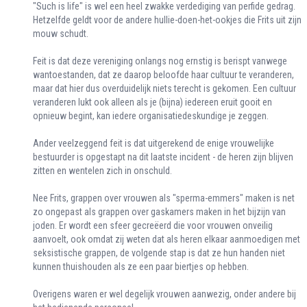
"Such is life" is wel een heel zwakke verdediging van perfide gedrag.
Hetzelfde geldt voor de andere hullie-doen-het-ookjes die Frits uit zijn
mouw schudt.
Feit is dat deze vereniging onlangs nog ernstig is berispt vanwege
wantoestanden, dat ze daarop beloofde haar cultuur te veranderen,
maar dat hier dus overduidelijk niets terecht is gekomen. Een cultuur
veranderen lukt ook alleen als je (bijna) iedereen eruit gooit en
opnieuw begint, kan iedere organisatiedeskundige je zeggen.
Ander veelzeggend feit is dat uitgerekend de enige vrouwelijke
bestuurder is opgestapt na dit laatste incident - de heren zijn blijven
zitten en wentelen zich in onschuld.
Nee Frits, grappen over vrouwen als "sperma-emmers" maken is net
zo ongepast als grappen over gaskamers maken in het bijzijn van
joden. Er wordt een sfeer gecreëerd die voor vrouwen onveilig
aanvoelt, ook omdat zij weten dat als heren elkaar aanmoedigen met
seksistische grappen, de volgende stap is dat ze hun handen niet
kunnen thuishouden als ze een paar biertjes op hebben.
Overigens waren er wel degelijk vrouwen aanwezig, onder andere bij