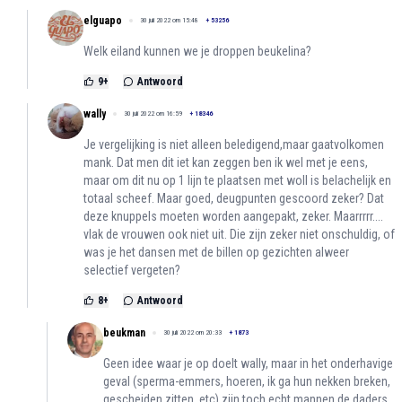
elguapo
30 juli 2022 om 15:48
+
53256
Welk eiland kunnen we je droppen beukelina?
9
+
Antwoord
wally
30 juli 2022 om 16:59
+
18346
Je vergelijking is niet alleen beledigend,maar gaatvolkomen
mank. Dat men dit iet kan zeggen ben ik wel met je eens,
maar om dit nu op 1 lijn te plaatsen met woII is belachelijk en
totaal scheef. Maar goed, deugpunten gescoord zeker? Dat
deze knuppels moeten worden aangepakt, zeker. Maarrrrr....
vlak de vrouwen ook niet uit. Die zijn zeker niet onschuldig, of
was je het dansen met de billen op gezichten alweer
selectief vergeten?
8
+
Antwoord
beukman
30 juli 2022 om 20:33
+
1873
Geen idee waar je op doelt wally, maar in het onderhavige
geval (sperma-emmers, hoeren, ik ga hun nekken breken,
gescheiden zitten, etc) zijn toch echt mannen de daders.