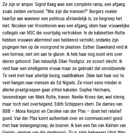
Ze zijn er amper. Sigrid Kaag was een complete ramp, een afgang
zoals zelden vertoond. “Wie zijn die mensen?” Burgers voelen
haarfijn aan wanneer een politicus afstandelijk is; ze begreep het
niet. Nicolien van Vroonhoven was een afgang, idem haar vrouwelijke
collega’s van NSC die voortijdig vertrokken. In de kabinetten-Rutte
hebben vrouwen allerminst een heldenrol vertolkt, ondanks zijn
pogingen hen op de voorgrond te plaatsen. Esther Ouwehand vind ik
een horreur, niet om aan te gluren. Ik heb haar nog nooit iets over
dieren gehoord. Dan natuurlijk Dilan Yesilgöz: ze scoort slecht. Ik
vind haar een intelligente vrouw maar ze gebruikt dat onvoldoende.
Te veel met haar uiterlijk bezig, naaldhakken. Dilan laat haar oor te
veel hangen naar mensen als Ed Nijpels. Ze moet eens minder in
allerlei praatgroepen gaan zitten kakelen. Sophie Hermans,
tassendrager van Mark Rutte, tranen. Neelie Kroes dan, wel stevig
maar toch niet overtuigend. Edith Schippers idem. De dames van
BBB – Mona Keijzer en Caroline van der Plas – doen het relatief
goed. Van der Plas komt authentiek over en communiceert goed
met haar belangengroep, de boeren. Ik ben een fan van Katrien van
Gennip; jammer van die vlaghijserij. Zij is zéér bekwaam (dixit Wim