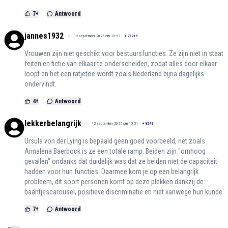
7
+
Antwoord
jannes1932
12 september 2025 om 15:57
+
27219
Vrouwen zijn niet geschikt voor bestuursfuncties. Ze zijn niet in staat
feiten en fictie van elkaar te onderscheiden, zodat alles door elkaar
loopt en het een ratjetoe wordt zoals Nederland bijna dagelijks
ondervindt.
4
+
Antwoord
lekkerbelangrijk
12 september 2025 om 15:51
+
8243
Ursula von der Lying is bepaald geen goed voorbeeld, net zoals
Annalena Baerbock is ze een totale ramp. Beiden zijn "omhoog
gevallen" ondanks dat duidelijk was dat ze beiden niet de capaciteit
hadden voor hun functies. Daarmee kom je op een belangrijk
probleem, dit soort personen komt op deze plekken dankzij de
baantjescarousel, positieve discriminatie en niet vanwege hun kunde.
7
+
Antwoord