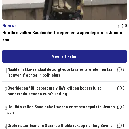
Nieuws
0
Houthi's vallen Saudische troepen en wapendepots in Jemen
aan
Meer artikelen
1
Naakte flakka-verslaafde zorgt voor bizarre taferelen en laat
2
‘souvenir’ achter in politiebus
2
Overbieden? Bij peperdure villa’s krijgen kopers juist
0
honderdduizenden euro’s korting
3
Houthi's vallen Saudische troepen en wapendepots in Jemen
0
aan
4
Grote natuurbrand in Spaanse Niebla rukt op richting Sevilla
1