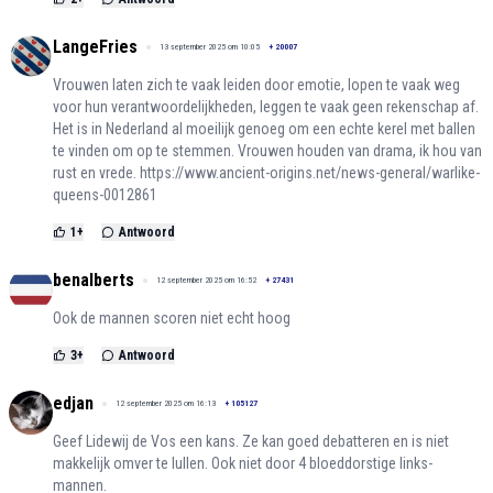
LangeFries
13 september 2025 om 10:05
+
20007
Vrouwen laten zich te vaak leiden door emotie, lopen te vaak weg
voor hun verantwoordelijkheden, leggen te vaak geen rekenschap af.
Het is in Nederland al moeilijk genoeg om een echte kerel met ballen
te vinden om op te stemmen. Vrouwen houden van drama, ik hou van
rust en vrede.
https://www.ancient-origins.net/news-general/warlike-
queens-0012861
1
+
Antwoord
benalberts
12 september 2025 om 16:52
+
27431
Ook de mannen scoren niet echt hoog
3
+
Antwoord
edjan
12 september 2025 om 16:13
+
105127
Geef Lidewij de Vos een kans. Ze kan goed debatteren en is niet
makkelijk omver te lullen. Ook niet door 4 bloeddorstige links-
mannen.