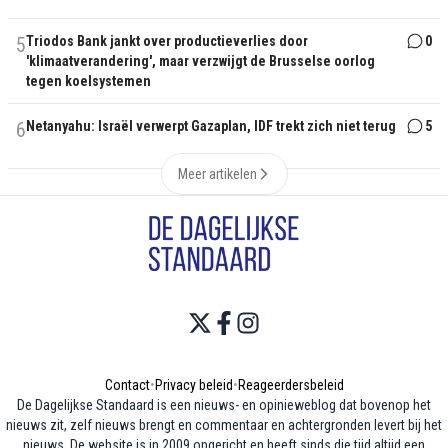
5
Triodos Bank jankt over productieverlies door
0
'klimaatverandering', maar verzwijgt de Brusselse oorlog
tegen koelsystemen
6
Netanyahu: Israël verwerpt Gazaplan, IDF trekt zich niet terug
5
Meer artikelen
Contact
•
Privacy beleid
•
Reageerdersbeleid
De Dagelijkse Standaard is een nieuws- en opinieweblog dat bovenop het
nieuws zit, zelf nieuws brengt en commentaar en achtergronden levert bij het
nieuws. De website is in 2009 opgericht en heeft sinds die tijd altijd een