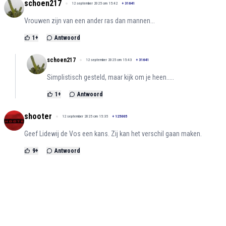
schoen217
12 september 2025 om 15:42
+
31641
Vrouwen zijn van een ander ras dan mannen...
1
+
Antwoord
schoen217
12 september 2025 om 15:43
+
31641
Simplistisch gesteld, maar kijk om je heen.....
1
+
Antwoord
shooter
12 september 2025 om 15:35
+
125005
Geef Lidewij de Vos een kans. Zij kan het verschil gaan maken.
9
+
Antwoord