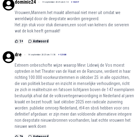
dominic24
15 september 2025 om 6:13
+
10217
Vrouwen,Mannem.het maakt allemaal niet meer uit omdat we
wereldwijd door de deepstate worden geregeerd.
Het zijn stuk voor stuk dienaren,een soort van kelners die serveren
wat de kok heeft gemaakt!
1
+
Antwoord
dre
14 september 2025 om 11:56
+
12108
Extreem onbeschofte wijze waarop Mevr. Lidewij de Vos moest
optreden in het Theater van de Haat en de Rancune, verdient in haar
richting 100.000 voorkeurstemmen in oktober 25: in alle opzichten,
die van politiek bestuur en inzicht in menselijke verhoudingen, richt
ze zich in realiteitszin en fatsoen lichtjaren boven de 147 exemplaren
bestuurlijk afval dat de volksvertegenwoordiging in Nederland al jaren
kraakt en bezet houdt: laat oktober 2025 een radicale zuivering
worden. publieke omroep Nederland, rtl4 en sbs6 hebben voor ons
definitief afgedaan: er zijn meer dan voldoende alternatieve integere
non deepstate nieuwsbronnen voorhanden; laat echte vrouwen het
nieuwe werk doen
2
+
Antwoord