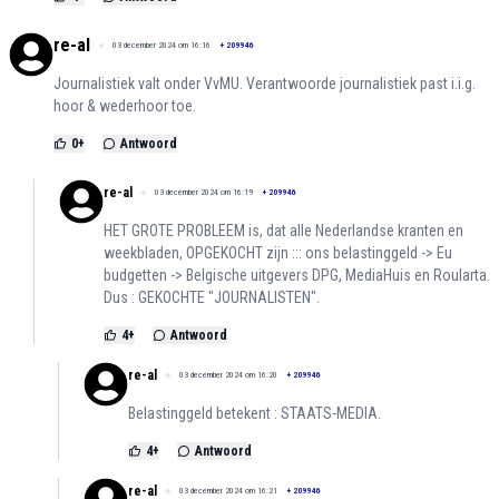
re-al
03 december 2024 om 16:16
+
209946
Journalistiek valt onder VvMU. Verantwoorde journalistiek past i.i.g.
hoor & wederhoor toe.
0
+
Antwoord
re-al
03 december 2024 om 16:19
+
209946
HET GROTE PROBLEEM is, dat alle Nederlandse kranten en
weekbladen, OPGEKOCHT zijn ::: ons belastinggeld -> Eu
budgetten -> Belgische uitgevers DPG, MediaHuis en Roularta.
Dus : GEKOCHTE "JOURNALISTEN".
4
+
Antwoord
re-al
03 december 2024 om 16:20
+
209946
Belastinggeld betekent : STAATS-MEDIA.
4
+
Antwoord
re-al
03 december 2024 om 16:21
+
209946