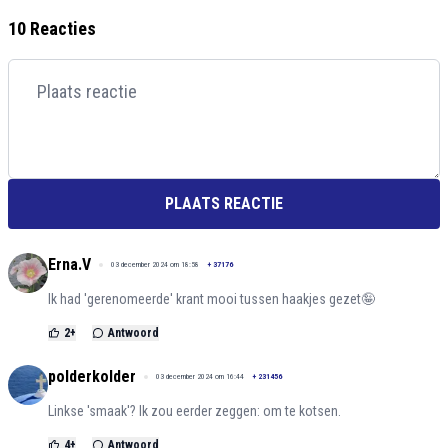
10 Reacties
PLAATS REACTIE
Erna.V
03 december 2024 om 18:58
+
37176
Ik had 'gerenomeerde' krant mooi tussen haakjes gezet🤪
2
+
Antwoord
polderkolder
03 december 2024 om 16:44
+
231456
Linkse 'smaak'? Ik zou eerder zeggen: om te kotsen.
4
+
Antwoord