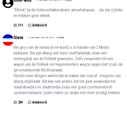
ome-wim
03 december 2024 om 8:49
+
132281
"Ethiek" bij de Volksverlakkerskrant, whoehahaaaa......die zijn (s)links
en hebben geen ethiek.
11
+
Antwoord
Siem
02 december 2024 om 20:39
+
31396
Het gros van de media (tv en krant) is in handen van 2 Media
bedrijven. Die zijn allang niet meer onafhankelijk, maar een
verlengstuk van de Politiek geworden. Zelfs verworden tot een
wapen van de Politiek om tegenstanders weg te vagen (net zoals de
gecorrumpeerde Rechtspraak).
Steeds meer Burgers weten dat en haken dan ook af. Jongeren zijn
allang afgehaakt. Het kan niet anders dat het gaat verworden tot
staatskrantjes en staatmedia zoals een goed communistisch
systeem betaamt. Leden zullen ze straks niet meer (nodig) hebben.
28
+
Antwoord