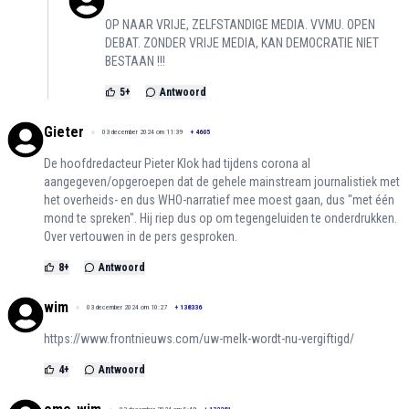
OP NAAR VRIJE, ZELFSTANDIGE MEDIA. VVMU. OPEN
DEBAT. ZONDER VRIJE MEDIA, KAN DEMOCRATIE NIET
BESTAAN !!!
5
+
Antwoord
Gieter
03 december 2024 om 11:39
+
4605
De hoofdredacteur Pieter Klok had tijdens corona al
aangegeven/opgeroepen dat de gehele mainstream journalistiek met
het overheids- en dus WHO-narratief mee moest gaan, dus "met één
mond te spreken". Hij riep dus op om tegengeluiden te onderdrukken.
Over vertouwen in de pers gesproken.
8
+
Antwoord
wim
03 december 2024 om 10:27
+
138336
https://www.frontnieuws.com/uw-melk-wordt-nu-vergiftigd/
4
+
Antwoord