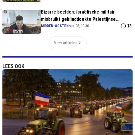
Bizarre beelden: Israëlische militair
misbruikt geblinddoekte Palestijnse
arrestant als reclamezuil
13
MIDDEN-OOSTEN
•
apr 03, 10:30
Meer artikelen
LEES OOK