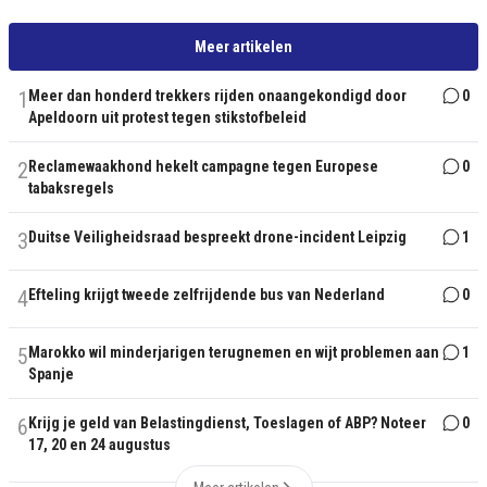
Meer artikelen
1
Meer dan honderd trekkers rijden onaangekondigd door
0
Apeldoorn uit protest tegen stikstofbeleid
2
Reclamewaakhond hekelt campagne tegen Europese
0
tabaksregels
3
Duitse Veiligheidsraad bespreekt drone-incident Leipzig
1
4
Efteling krijgt tweede zelfrijdende bus van Nederland
0
5
Marokko wil minderjarigen terugnemen en wijt problemen aan
1
Spanje
6
Krijg je geld van Belastingdienst, Toeslagen of ABP? Noteer
0
17, 20 en 24 augustus