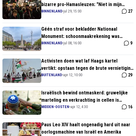
bizarre pro-Hamasleuzen: "Niet in mijn
stad!"
27
BINNENLAND
•
jul 29, 15:00
Géén straf voor bekladder Nationaal
Monument: schoonmaakrekening was
genoeg
9
BINNENLAND
•
jul 08, 16:00
Activisten doen wat laf Haags kartel
vertikt: opstaan tegen de brute vernietiging
van Gaza
29
BUITENLAND
•
apr 12, 10:00
Israëlisch bewind ontmaskerd: gruwelijke
marteling en verkrachting in cellen is
staatsbeleid
16
MIDDEN-OOSTEN
•
apr 12, 4:30
Paus Leo XIV haalt ongenadig hard uit naar
oorlogsmachine van Israël en Amerika