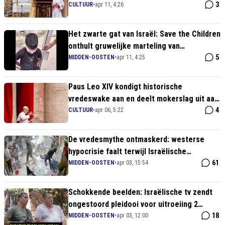
3
CULTUUR
•
apr 11, 4:26
Het zwarte gat van Israël: Save the Children
onthult gruwelijke marteling van
minderjarigen
5
MIDDEN-OOSTEN
•
apr 11, 4:25
Paus Leo XIV kondigt historische
vredeswake aan en deelt mokerslag uit aan
oorlogshitsers
4
CULTUUR
•
apr 06, 5:22
De vredesmythe ontmaskerd: westerse
hypocrisie faalt terwijl Israëlische
kolonisten ongestoord hun gang gaan
61
MIDDEN-OOSTEN
•
apr 03, 15:54
Schokkende beelden: Israëlische tv zendt
ongestoord pleidooi voor uitroeiing 2
miljoen Gazanen uit
18
MIDDEN-OOSTEN
•
apr 03, 12:00