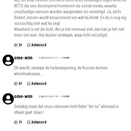
NCTV, die ons doorlopend monitoren via social media, waarbij
onschuldige mensen worden aangevallen en vernietigd. Ja, zelfs
Robert Jensen wordt bespioneerd om wat hij denkt. En hij is nog erg
voorzichtig met wat hij zegt.
Waarheid is net als licht. Als je het eenmaal ziet, dan kan je het niet
meer ont-zien. Het duister verdwijnt, waar licht verschijnt.
2
+
Antwoord
ome-wim
25 april 2025 om 11:11
+
132281
Oh wacht, vandaar de herbewapening, de Russen komen,
whoehaahaaaa.....
5
+
Antwoord
ome-wim
25 april 2025 om 11:08
+
132281
Gelukkig maar dat onze nationale held Ratte "die lui" allemaal in
elkaar gaat slaan !
7
+
Antwoord