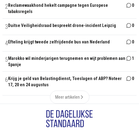
2
Reclamewaakhond hekelt campagne tegen Europese
0
tabaksregels
3
Duitse Veiligheidsraad bespreekt drone-incident Leipzig
0
4
Efteling krijgt tweede zelfrijdende bus van Nederland
0
5
Marokko wil minderjarigen terugnemen en wijt problemen aan
1
Spanje
6
Krijg je geld van Belastingdienst, Toeslagen of ABP? Noteer
0
17, 20 en 24 augustus
Meer artikelen