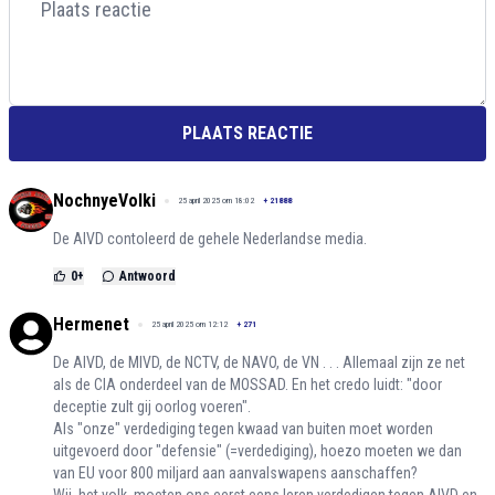
PLAATS REACTIE
NochnyeVolki
25 april 2025 om 18:02
+
21888
De AIVD contoleerd de gehele Nederlandse media.
0
+
Antwoord
Hermenet
25 april 2025 om 12:12
+
271
De AIVD, de MIVD, de NCTV, de NAVO, de VN . . . Allemaal zijn ze net
als de CIA onderdeel van de MOSSAD. En het credo luidt: "door
deceptie zult gij oorlog voeren".
Als "onze" verdediging tegen kwaad van buiten moet worden
uitgevoerd door "defensie" (=verdediging), hoezo moeten we dan
van EU voor 800 miljard aan aanvalswapens aanschaffen?
Wij, het volk, moeten ons eerst eens leren verdedigen tegen AIVD en