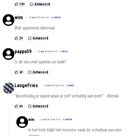
19
+
Antwoord
wim
25 april 2025 om 9:22
+
138278
Wat spannend allemaal.
3
+
Antwoord
pappa59
25 april 2025 om 9:22
+
36167
Is dit iets met splinter en balk?
4
+
Antwoord
LangeFries
25 april 2025 om 9:19
+
20007
"Beschuldig je vijand waar je zelf schuldig aan bent." - Alinski
6
+
Antwoord
wim
25 april 2025 om 9:25
+
138278
In het licht blijkt het monster vaak de schaduw van een
vlinder.