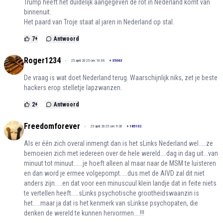
Trump heeft het duidelijk aangegeven de rot in Nederland komt van
binnenuit.
Het paard van Troje staat al jaren in Nederland op stal.
7
+
Antwoord
Roger1234
25 april 2025 om 10:06
+
35063
De vraag is wat doet Nederland terug. Waarschijnlijk niks, zet je beste
hackers erop stelletje lapzwanzen.
2
+
Antwoord
Freedomforever
25 april 2025 om 9:30
+
185102
Als er één zich overal inmengt dan is het sLinks Nederland wel.....ze
bemoeien zich met iedereen over de hele wereld....dag in dag uit...van
minuut tot minuut......je hoeft alleen al maar naar de MSM te luisteren
en dan word je ermee volgepompt.....dus met de AIVD zal dit niet
anders zijn.....en dat voor een minuscuul klein landje dat in feite niets
te vertellen heeft.....sLinks psychotische grootheidswaanzin is
het.....maar ja dat is het kenmerk van sLinkse psychopaten, die
denken de wereld te kunnen hervormen....!!!