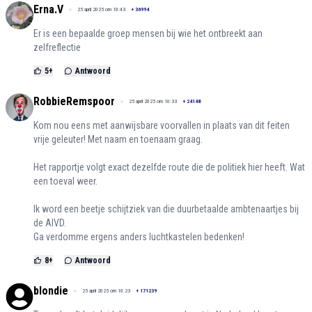
Erna.V
25 april 2025 om 10:43
+
36994
Er is een bepaalde groep mensen bij wie het ontbreekt aan
zelfreflectie
5
+
Antwoord
RobbieRemspoor
25 april 2025 om 10:33
+
24148
Kom nou eens met aanwijsbare voorvallen in plaats van dit feiten
vrije geleuter! Met naam en toenaam graag.
Het rapportje volgt exact dezelfde route die de politiek hier heeft. Wat
een toeval weer.
Ik word een beetje schijtziek van die duurbetaalde ambtenaartjes bij
de AIVD.
Ga verdomme ergens anders luchtkastelen bedenken!
8
+
Antwoord
blondie
25 april 2025 om 10:23
+
171239